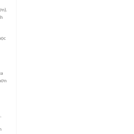
ơn).
nh
học
ủa
 hơn
.
n