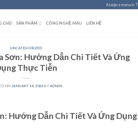
Assign a menu in 
G CHỦ
SẢN PHẨM
CÔNG NGHỆ MÀU
LIÊN HỆ
UNCATEGORIZED
 Sơn: Hướng Dẫn Chi Tiết Và Ứng
ụng Thực Tiễn
ED ON
JANUARY 14, 2026
BY
ADMIN
n: Hướng Dẫn Chi Tiết Và Ứng Dụng