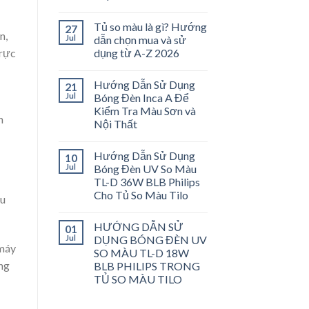
Tủ so màu là gì? Hướng
27
n,
Jul
dẫn chọn mua và sử
trực
dụng từ A-Z 2026
Hướng Dẫn Sử Dụng
21
Jul
Bóng Đèn Inca A Để
Kiểm Tra Màu Sơn và
n
Nội Thất
Hướng Dẫn Sử Dụng
10
Jul
Bóng Đèn UV So Màu
TL-D 36W BLB Philips
Cho Tủ So Màu Tilo
ầu
HƯỚNG DẪN SỬ
01
Jul
DỤNG BÓNG ĐÈN UV
 máy
SO MÀU TL-D 18W
ng
BLB PHILIPS TRONG
TỦ SO MÀU TILO