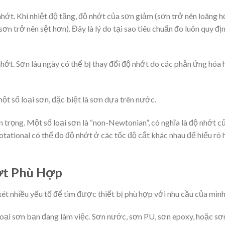
hớt. Khi nhiệt độ tăng, độ nhớt của sơn giảm (sơn trở nên loãng h
ơn trở nên sệt hơn). Đây là lý do tại sao tiêu chuẩn đo luôn quy đị
ớt. Sơn lâu ngày có thể bị thay đổi độ nhớt do các phản ứng hóa 
t số loại sơn, đặc biệt là sơn dựa trên nước.
n trọng. Một số loại sơn là “non-Newtonian”, có nghĩa là độ nhớt c
otational có thể đo độ nhớt ở các tốc độ cắt khác nhau để hiểu rõ
ớt Phù Hợp
t nhiều yếu tố để tìm được thiết bị phù hợp với nhu cầu của mình
oại sơn bạn đang làm việc. Sơn nước, sơn PU, sơn epoxy, hoặc sơ