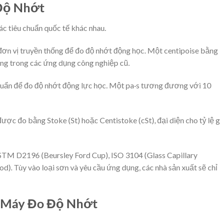
 Độ Nhớt
c tiêu chuẩn quốc tế khác nhau.
đơn vị truyền thống để đo độ nhớt động học. Một centipoise bằng
ng trong các ứng dụng công nghiệp cũ.
chuẩn để đo độ nhớt động lực học. Một pa·s tương đương với 10
ược đo bằng Stoke (St) hoặc Centistoke (cSt), đại diện cho tỷ lệ 
STM D2196 (Beursley Ford Cup), ISO 3104 (Glass Capillary
). Tùy vào loại sơn và yêu cầu ứng dụng, các nhà sản xuất sẽ chỉ
 Máy Đo Độ Nhớt