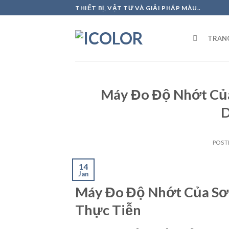
Skip
THIẾT BỊ, VẬT TƯ VÀ GIẢI PHÁP MÀU..
to
content
TRAN
Máy Đo Độ Nhớt Của
D
POST
14
Jan
Máy Đo Độ Nhớt Của Sơ
Thực Tiễn