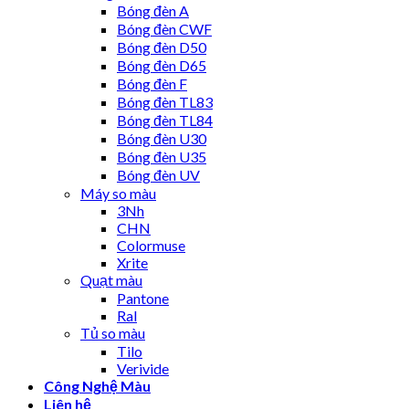
Bóng đèn A
Bóng đèn CWF
Bóng đèn D50
Bóng đèn D65
Bóng đèn F
Bóng đèn TL83
Bóng đèn TL84
Bóng đèn U30
Bóng đèn U35
Bóng đèn UV
Máy so màu
3Nh
CHN
Colormuse
Xrite
Quạt màu
Pantone
Ral
Tủ so màu
Tilo
Verivide
Công Nghệ Màu
Liên hệ