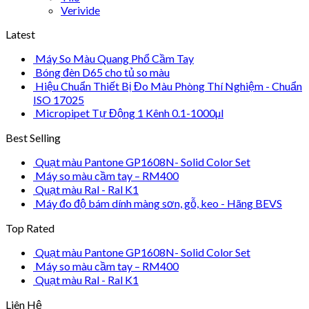
Verivide
Latest
Máy So Màu Quang Phổ Cầm Tay
Bóng đèn D65 cho tủ so màu
Hiệu Chuẩn Thiết Bị Đo Màu Phòng Thí Nghiệm - Chuẩn
ISO 17025
Micropipet Tự Động 1 Kênh 0.1-1000µl
Best Selling
Quạt màu Pantone GP1608N- Solid Color Set
Máy so màu cầm tay – RM400
Quạt màu Ral - Ral K1
Máy đo độ bám dính màng sơn, gỗ, keo - Hãng BEVS
Top Rated
Quạt màu Pantone GP1608N- Solid Color Set
Máy so màu cầm tay – RM400
Quạt màu Ral - Ral K1
Liên Hệ