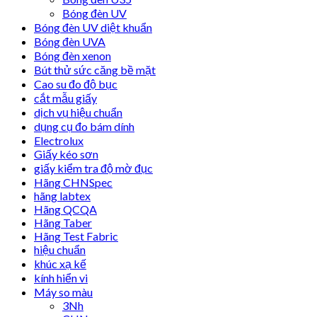
Bóng đèn UV
Bóng đèn UV diệt khuẩn
Bóng đèn UVA
Bóng đèn xenon
Bút thử sức căng bề mặt
Cao su đo độ bục
cắt mẫu giấy
dịch vụ hiệu chuẩn
dụng cụ đo bám dính
Electrolux
Giấy kéo sơn
giấy kiểm tra độ mờ đục
Hãng CHNSpec
hãng labtex
Hãng QCQA
Hãng Taber
Hãng Test Fabric
hiệu chuẩn
khúc xạ kế
kính hiển vi
Máy so màu
3Nh