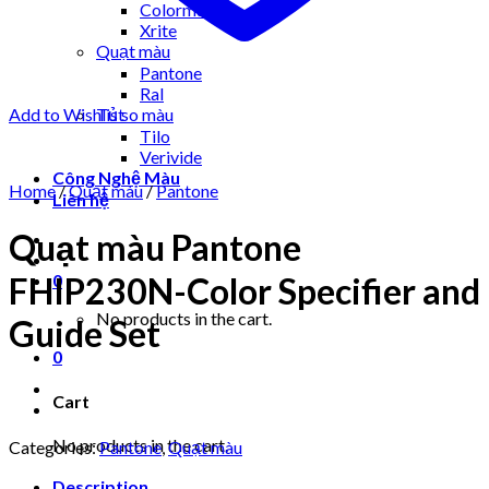
Colormuse
Xrite
Quạt màu
Pantone
Ral
Add to Wishlist
Tủ so màu
Tilo
Verivide
Công Nghệ Màu
Home
/
Quạt màu
/
Pantone
Liên hệ
Quạt màu Pantone
FHIP230N-Color Specifier and
0
No products in the cart.
Guide Set
0
Cart
No products in the cart.
Categories:
Pantone
,
Quạt màu
Description