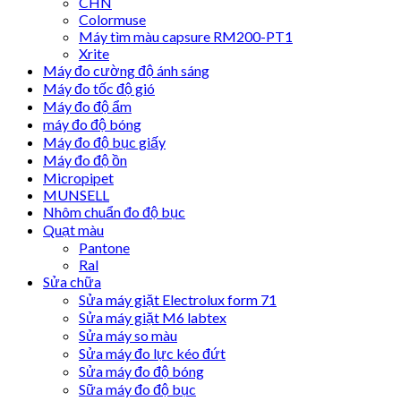
CHN
Colormuse
Máy tìm màu capsure RM200-PT1
Xrite
Máy đo cường độ ánh sáng
Máy đo tốc độ gió
Máy đo độ ẩm
máy đo độ bóng
Máy đo độ bục giấy
Máy đo độ ồn
Micropipet
MUNSELL
Nhôm chuẩn đo độ bục
Quạt màu
Pantone
Ral
Sửa chữa
Sửa máy giặt Electrolux form 71
Sửa máy giặt M6 labtex
Sửa máy so màu
Sửa máy đo lực kéo đứt
Sửa máy đo độ bóng
Sữa máy đo độ bục