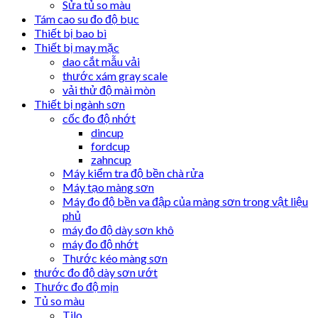
Sửa tủ so màu
Tám cao su đo độ bục
Thiết bị bao bì
Thiết bị may mặc
dao cắt mẫu vải
thước xám gray scale
vải thử độ mài mòn
Thiết bị ngành sơn
cốc đo độ nhớt
dincup
fordcup
zahncup
Máy kiểm tra độ bền chà rửa
Máy tạo màng sơn
Máy đo độ bền va đập của màng sơn trong vật liệu
phủ
máy đo độ dày sơn khô
máy đo độ nhớt
Thước kéo màng sơn
thước đo độ dày sơn ướt
Thước đo độ mịn
Tủ so màu
Tilo