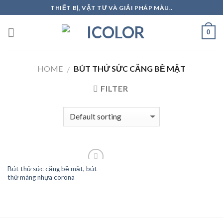
Skip
THIẾT BỊ, VẬT TƯ VÀ GIẢI PHÁP MÀU..
to
content
0
HOME
BÚT THỬ SỨC CĂNG BỀ MẶT
/
FILTER
Bút thử sức căng bề mặt, bút
thử màng nhựa corona
Add to
Wishlist