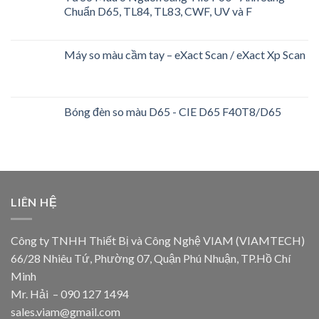
Chuẩn D65, TL84, TL83, CWF, UV và F
Máy so màu cầm tay – eXact Scan / eXact Xp Scan
Bóng đèn so màu D65 - CIE D65 F40T8/D65
LIÊN HỆ
Công ty TNHH Thiết Bị và Công Nghệ VIAM (VIAMTECH)
66/28 Nhiêu Tứ, Phường 07, Quận Phú Nhuận, TP.Hồ Chí
Minh
Mr. Hải – 090 127 1494
sales.viam@gmail.com