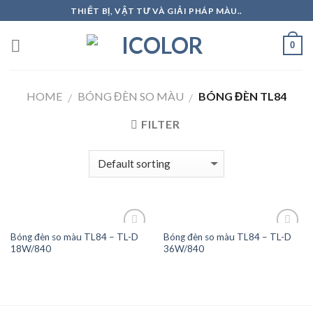
Skip
THIẾT BỊ, VẬT TƯ VÀ GIẢI PHÁP MÀU..
to
content
0
HOME
BÓNG ĐÈN SO MÀU
BÓNG ĐÈN TL84
/
/
FILTER
Bóng đèn so màu TL84 – TL-D
Bóng đèn so màu TL84 – TL-D
18W/840
36W/840
Add to
Add to
Wishlist
Wishlist