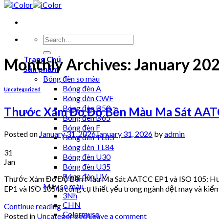
Trang Chủ
Monthly Archives:
January 20
Sản phẩm
Bóng đèn so màu
Bóng đèn A
Uncategorized
Bóng đèn CWF
Bóng đèn D50
Thước Xám Đo Độ Bền Màu Ma Sát AATC
Bóng đèn D65
Bóng đèn F
Posted on
January 31, 2026
January 31, 2026
by
admin
Bóng đèn TL83
Bóng đèn TL84
31
Bóng đèn U30
Jan
Bóng đèn U35
Bóng đèn UV
Thước Xám Đo Độ Bền Màu Ma Sát AATCC EP1 và ISO 105: Hư
Máy so màu
EP1 và ISO 105 là công cụ thiết yếu trong ngành dệt may và kiể
3Nh
CHN
Continue reading
→
Colormuse
Posted in
Uncategorized
Leave a comment