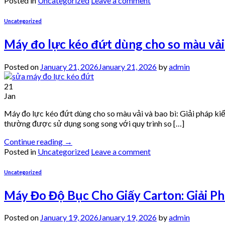
Posted in
Uncategorized
Leave a comment
Uncategorized
Máy đo lực kéo đứt dùng cho so màu vải 
Posted on
January 21, 2026
January 21, 2026
by
admin
21
Jan
Máy đo lực kéo đứt dùng cho so màu vải và bao bì: Giải pháp kiể
thường được sử dụng song song với quy trình so […]
Continue reading
→
Posted in
Uncategorized
Leave a comment
Uncategorized
Máy Đo Độ Bục Cho Giấy Carton: Giải P
Posted on
January 19, 2026
January 19, 2026
by
admin