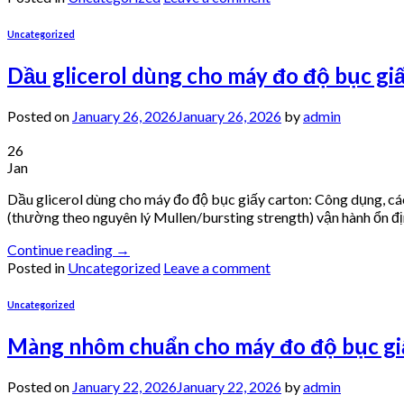
Uncategorized
Dầu glicerol dùng cho máy đo độ bục giấ
Posted on
January 26, 2026
January 26, 2026
by
admin
26
Jan
Dầu glicerol dùng cho máy đo độ bục giấy carton: Công dụng, các
(thường theo nguyên lý Mullen/bursting strength) vận hành ổn đị
Continue reading
→
Posted in
Uncategorized
Leave a comment
Uncategorized
Màng nhôm chuẩn cho máy đo độ bục giấ
Posted on
January 22, 2026
January 22, 2026
by
admin