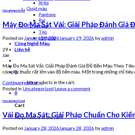
Xrite
Quạt màu
Uncategorized
Pantone
Ral
Máy Đo Ma Sát Vải: Giải Pháp Đánh Giá
Tủ so màu
Tilo
Verivide
Posted on
January 29, 2026
January 29, 2026
by
admin
Công Nghệ Màu
29
Liên hệ
Jan
Máy Đo Ma Sát Vải: Giải Pháp Đánh Giá Độ Bền Màu Theo Tiêu 
còn phụ thuộc rất lớn vào độ bền màu. Một trong những chỉ tiêu 
0
No products in the cart.
Continue reading
→
Posted in
Uncategorized
Leave a comment
0
Uncategorized
Cart
Vải Đo Ma Sát: Giải Pháp Chuẩn Cho Ki
No products in the cart.
Posted on
January 28, 2026
January 28, 2026
by
admin