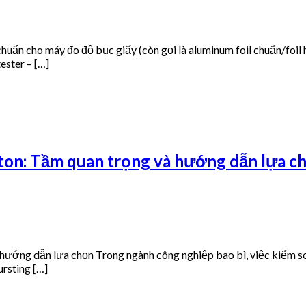
ẩn cho máy đo độ bục giấy (còn gọi là aluminum foil chuẩn/foil h
ester – […]
rton: Tầm quan trọng và hướng dẫn lựa c
hướng dẫn lựa chọn Trong ngành công nghiệp bao bì, việc kiểm so
ursting […]