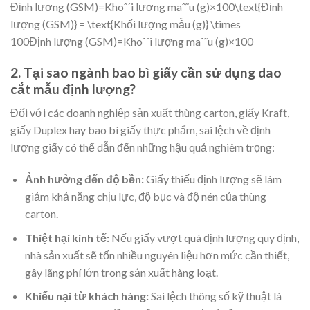
Định lượng (GSM)=Khoˆˊi lượng maˆ˜u (g)×100\text{Định
lượng (GSM)} = \text{Khối lượng mẫu (g)} \times
100Định lượng (GSM)=Khoˆˊi lượng maˆ˜u (g)×100
2. Tại sao ngành bao bì giấy cần sử dụng dao
cắt mẫu định lượng?
Đối với các doanh nghiệp sản xuất thùng carton, giấy Kraft,
giấy Duplex hay bao bì giấy thực phẩm, sai lệch về định
lượng giấy có thể dẫn đến những hậu quả nghiêm trọng:
Ảnh hưởng đến độ bền:
Giấy thiếu định lượng sẽ làm
giảm khả năng chịu lực, độ bục và độ nén của thùng
carton.
Thiệt hại kinh tế:
Nếu giấy vượt quá định lượng quy định,
nhà sản xuất sẽ tốn nhiều nguyên liệu hơn mức cần thiết,
gây lãng phí lớn trong sản xuất hàng loạt.
Khiếu nại từ khách hàng:
Sai lệch thông số kỹ thuật là