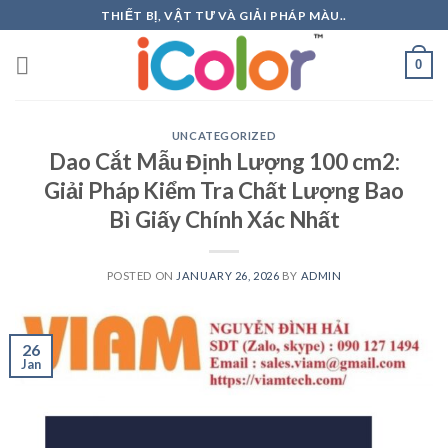
Skip
THIẾT BỊ, VẬT TƯ VÀ GIẢI PHÁP MÀU..
to
content
0
UNCATEGORIZED
Dao Cắt Mẫu Định Lượng 100 cm2:
Giải Pháp Kiểm Tra Chất Lượng Bao
Bì Giấy Chính Xác Nhất
POSTED ON
JANUARY 26, 2026
BY
ADMIN
26
Jan