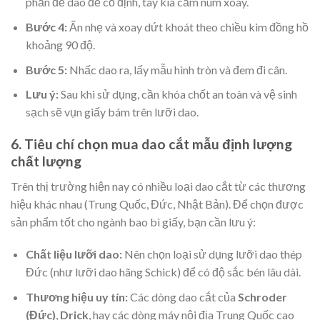
phần đế dao để cố định, tay kia cầm núm xoay.
Bước 4:
Ấn nhẹ và xoay dứt khoát theo chiều kim đồng hồ
khoảng 90 độ.
Bước 5:
Nhấc dao ra, lấy mẫu hình tròn và đem đi cân.
Lưu ý:
Sau khi sử dụng, cần khóa chốt an toàn và vệ sinh
sạch sẽ vụn giấy bám trên lưỡi dao.
6. Tiêu chí chọn mua dao cắt mẫu định lượng
chất lượng
Trên thị trường hiện nay có nhiều loại dao cắt từ các thương
hiệu khác nhau (Trung Quốc, Đức, Nhật Bản). Để chọn được
sản phẩm tốt cho ngành bao bì giấy, bạn cần lưu ý:
Chất liệu lưỡi dao:
Nên chọn loại sử dụng lưỡi dao thép
Đức (như lưỡi dao hãng Schick) để có độ sắc bén lâu dài.
Thương hiệu uy tín:
Các dòng dao cắt của
Schroder
(Đức)
,
Drick
, hay các dòng máy nội địa Trung Quốc cao