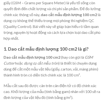
giấy (GSM – Grams per Square Meter) là yếu tố sống còn
quyết định đến chất lượng và chi phí sản phẩm. Để đo lường
chính xác thông số này,
dao cắt mẫu định lượng 100 cm2
là
dụng cụ không thể thiếu trong mọi phòng thí nghiệm QC
(Quality Control). Bài viết này sẽ giúp bạn hiểu rõ tầm quan
trọng, nguyên lý hoạt động và cách lựa chọn loại dao cắt phù
hợp nhất.
1. Dao cắt mẫu định lượng 100 cm2 là gì?
Dao cắt mẫu định lượng 100 cm2
(hay còn gọi là
GSM
Cutter
hoặc
dụng cụ cắt mẫu tròn
) là thiết bị chuyên dụng
dùng để cắt một mẫu vật liệu (giấy, carton, vải, màng phim)
thành hình tròn có diện tích chính xác là 100 cm².
Mẫu cắt sau đó được cân trên cân điện tử có độ chính xác
cao. Khối lượng của mẫu (tính bằng gam) nhân với 100 sẽ ra
định lượng của vật liệu đó (tính bằng g/m²).