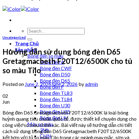
Uncategorized
Trang Chủ
Sản phẩm
Hướng dẫn sử dụng bóng đèn D65
Bóng đèn so màu
Gretagmacbeth F20T12/6500K cho tủ
Bóng đèn A
Bóng đèn CWF
so màu Tilo
Bóng đèn D50
Bóng đèn D65
Posted on
June 2, 2026
June 2, 2026
by
admin
Bóng đèn F
Bóng đèn TL83
02
Bóng đèn TL84
Jun
Bóng đèn U30
Bóng đèn U35
Bóng đèn D65 Gretagmacbeth F20T12/6500K là loại bóng
Bóng đèn UV
huỳnh quang tiêu chuẩn quốc tế, được thiết kế chuyên dụng cho
Máy so màu
công việc so màu chính xác. Bài viết này sẽ hướng dẫn chi tiết
3Nh
cách sử dụng bóng đèn D65 Gretagmacbeth F20T12/6500K
CHN
kết hợp với tủ so màu Tilo trong các ngành may mặc, sơn và