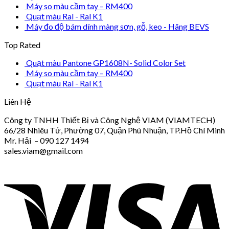
Máy so màu cầm tay – RM400
Quạt màu Ral - Ral K1
Máy đo độ bám dính màng sơn, gỗ, keo - Hãng BEVS
Top Rated
Quạt màu Pantone GP1608N- Solid Color Set
Máy so màu cầm tay – RM400
Quạt màu Ral - Ral K1
Liên Hệ
Công ty TNHH Thiết Bị và Công Nghệ VIAM (VIAMTECH)
66/28 Nhiêu Tứ, Phường 07, Quận Phú Nhuận, TP.Hồ Chí Minh
Mr. Hải – 090 127 1494
sales.viam@gmail.com