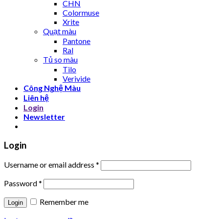
CHN
Colormuse
Xrite
Quạt màu
Pantone
Ral
Tủ so màu
Tilo
Verivide
Công Nghệ Màu
Liên hệ
Login
Newsletter
Login
Username or email address
*
Password
*
Remember me