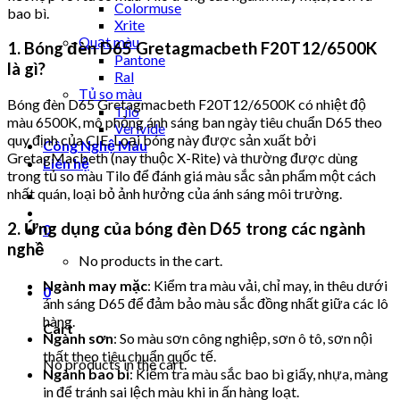
Colormuse
bao bì.
Xrite
Quạt màu
1. Bóng đèn D65 Gretagmacbeth F20T12/6500K
Pantone
là gì?
Ral
Tủ so màu
Bóng đèn D65 Gretagmacbeth F20T12/6500K có nhiệt độ
Tilo
màu 6500K, mô phỏng ánh sáng ban ngày tiêu chuẩn D65 theo
Verivide
quy định của CIE. Loại bóng này được sản xuất bởi
Công Nghệ Màu
GretagMacbeth (nay thuộc X-Rite) và thường được dùng
Liên hệ
trong tủ so màu Tilo để đánh giá màu sắc sản phẩm một cách
nhất quán, loại bỏ ảnh hưởng của ánh sáng môi trường.
2. Ứng dụng của bóng đèn D65 trong các ngành
0
nghề
No products in the cart.
Ngành may mặc
: Kiểm tra màu vải, chỉ may, in thêu dưới
0
ánh sáng D65 để đảm bảo màu sắc đồng nhất giữa các lô
hàng.
Cart
Ngành sơn
: So màu sơn công nghiệp, sơn ô tô, sơn nội
thất theo tiêu chuẩn quốc tế.
No products in the cart.
Ngành bao bì
: Kiểm tra màu sắc bao bì giấy, nhựa, màng
in để tránh sai lệch màu khi in ấn hàng loạt.