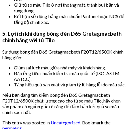
Giữ tủ so màu Tilo ở nơi thoáng mát, tránh bụi bẩn và
rung động.
Kết hợp sử dụng bảng màu chuẩn Pantone hoặc NCS để
tăng độ chính xác.
5. Lợi ích khi dùng bóng đèn D65 Gretagmacbeth
chính hãng với tủ Tilo
Sử dụng bóng đèn D65 Gretagmacbeth F20T12/6500K chính
hãng giúp:
Giảm sai lệch màu giữa nhà máy và khách hàng.
Đáp ứng tiêu chuẩn kiểm tra màu quốc tế (ISO, ASTM,
AATCC).
Tăng hiệu quả sản xuất và giảm tỷ lệ hàng lỗi do màu sắc.
Nếu bạn đang tìm kiếm bóng đèn D65 Gretagmacbeth
F20T12/6500K chất lượng cao cho tủ so màu Tilo, hãy chọn
sản phẩm có nguồn gốc rõ ràng để đảm bảo kết quả so màu
chính xác nhất.
This entry was posted in
Uncategorized
. Bookmark the
permalink
.