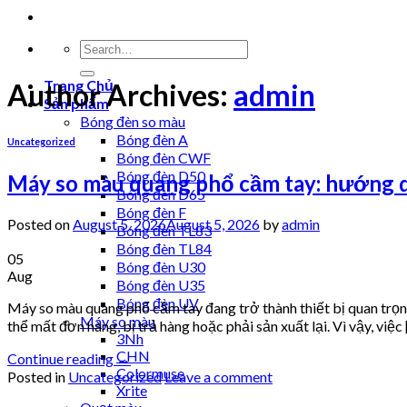
Trang Chủ
Author Archives:
admin
Sản phẩm
Bóng đèn so màu
Bóng đèn A
Uncategorized
Bóng đèn CWF
Bóng đèn D50
Máy so màu quang phổ cầm tay: hướng 
Bóng đèn D65
Bóng đèn F
Posted on
August 5, 2026
August 5, 2026
by
admin
Bóng đèn TL83
Bóng đèn TL84
05
Bóng đèn U30
Aug
Bóng đèn U35
Bóng đèn UV
Máy so màu quang phổ cầm tay đang trở thành thiết bị quan trọ
Máy so màu
thể mất đơn hàng, bị trả hàng hoặc phải sản xuất lại. Vì vậy, việc
3Nh
CHN
Continue reading
→
Colormuse
Posted in
Uncategorized
Leave a comment
Xrite