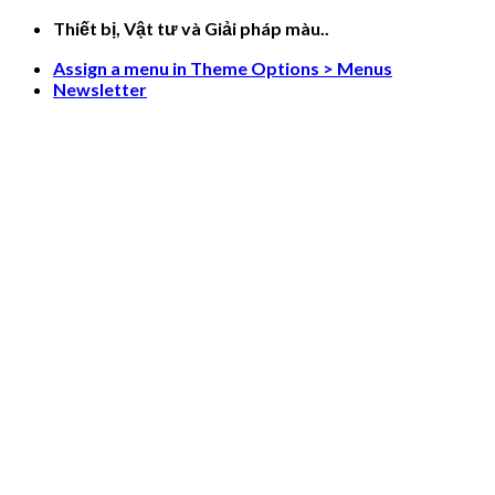
Skip
Thiết bị, Vật tư và Giải pháp màu..
to
Assign a menu in Theme Options > Menus
content
Newsletter