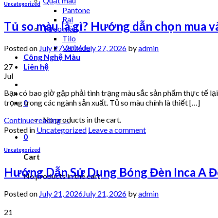
Quạt màu
Uncategorized
Pantone
Ral
Tủ so màu là gì? Hướng dẫn chọn mua v
Tủ so màu
Tilo
Verivide
Posted on
July 27, 2026
July 27, 2026
by
admin
Công Nghệ Màu
27
Liên hệ
Jul
Bạn có bao giờ gặp phải tình trạng màu sắc sản phẩm thực tế lạ
trọng trong các ngành sản xuất. Tủ so màu chính là thiết […]
0
No products in the cart.
Continue reading
→
Posted in
Uncategorized
Leave a comment
0
Uncategorized
Cart
Hướng Dẫn Sử Dụng Bóng Đèn Inca A Để
No products in the cart.
Posted on
July 21, 2026
July 21, 2026
by
admin
21