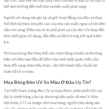
tay trực tiếp vào bề mặt thủy tinh của đèn vì dầu từ da tay có
thể ảnh hưởng đến tuổi thọ và hiệu suất phát sáng.
Người sử dụng nên ghi lại số giờ hoạt động của đèn và thay
thế định kỳ theo khuyến cáo của nhà sản xuất, ngay cả khi đèn
vẫn còn sáng. Điều này là do phổ phát xạ của đèn UV thay đổi
theo thời gian sử dụng, dẫn đến sai lệch trong kết quả kiểm
tra.
Khi mua bóng đèn thay thế, nên chọn đúng model và thương
hiệu với đèn ban đầu để đảm bảo tính nhất quán. Nếu cần
thay đổi sang nhãn hiệu khác, cần tiến hành hiệu chuẩn lại
toàn bộ tủ so màu.
Mua Bóng Đèn UV So Màu Ở Đâu Uy Tín?
Tại Việt Nam, bóng đèn UV so màu được phân phối bởi các
đại lý chính hãng của các thương hiệu quốc tế như X-Rite,
VeriVide, GTI và Judge. Khi mua hàng, người tiêu dùng nên
yêu cầu chứng nhận nguồn gốc xuất xứ và thông số kỹ thuật