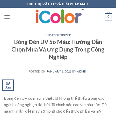
Skip
THIẾT BỊ, VẬT TƯ VÀ GIẢI PHÁP MÀU..
to
content
0
UNCATEGORIZED
Bóng Đèn UV So Màu: Hướng Dẫn
Chọn Mua Và Ứng Dụng Trong Công
Nghiệp
POSTED ON
JANUARY 6, 2026
BY
ADMIN
06
Jan
Bóng đèn UV so màu là thiết bị không thể thiếu trong các
ngành công nghiệp đòi hỏi độ chính xác cao về màu sắc. Từ
ngành in ấn, dệt may, sơn phủ cho đến thực phẩm và mỹ