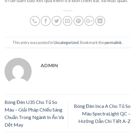
trì để đảm bảo kết quả kiểm tra luôn chính xác và nhất quán.
This entry was posted in
Uncategorized
. Bookmark the
permalink
.
ADMIN
Bóng Đèn U35 Cho Tủ So
Bóng Đèn Inca A Cho Tủ So
Màu – Giải Pháp Chiếu Sáng
Màu SpectraLight QC –
Chuẩn Trong Ngành In Ấn Và
Hướng Dẫn Chi Tiết A-Z
Dệt May