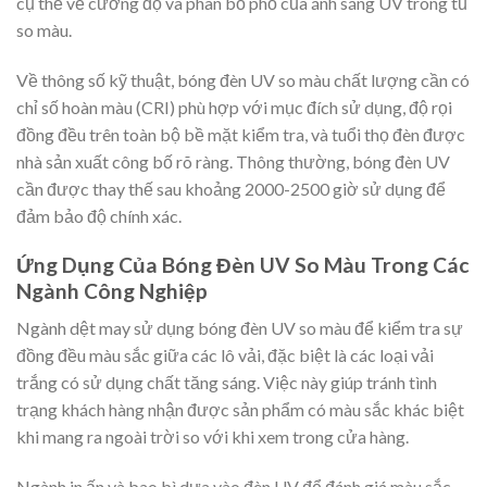
cụ thể về cường độ và phân bố phổ của ánh sáng UV trong tủ
so màu.
Về thông số kỹ thuật, bóng đèn UV so màu chất lượng cần có
chỉ số hoàn màu (CRI) phù hợp với mục đích sử dụng, độ rọi
đồng đều trên toàn bộ bề mặt kiểm tra, và tuổi thọ đèn được
nhà sản xuất công bố rõ ràng. Thông thường, bóng đèn UV
cần được thay thế sau khoảng 2000-2500 giờ sử dụng để
đảm bảo độ chính xác.
Ứng Dụng Của Bóng Đèn UV So Màu Trong Các
Ngành Công Nghiệp
Ngành dệt may sử dụng bóng đèn UV so màu để kiểm tra sự
đồng đều màu sắc giữa các lô vải, đặc biệt là các loại vải
trắng có sử dụng chất tăng sáng. Việc này giúp tránh tình
trạng khách hàng nhận được sản phẩm có màu sắc khác biệt
khi mang ra ngoài trời so với khi xem trong cửa hàng.
Ngành in ấn và bao bì dựa vào đèn UV để đánh giá màu sắc