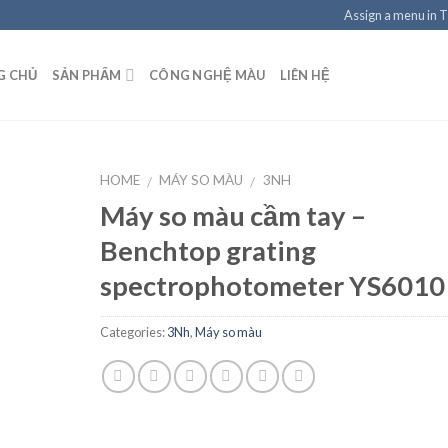
Assign a menu in 
G CHỦ
SẢN PHẨM
CÔNG NGHỆ MÀU
LIÊN HỆ
HOME
MÁY SO MÀU
3NH
/
/
Máy so màu cầm tay –
Benchtop grating
Add to
spectrophotometer YS6010
Wishlist
Categories:
3Nh
,
Máy so màu