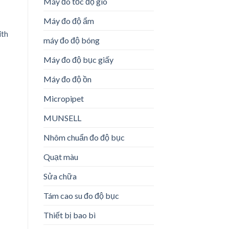
Máy đo tốc độ gió
Máy đo độ ẩm
ith
 to
Add to
Add to
máy đo độ bóng
h
list
Wishlist
Wishlist
Máy đo độ bục giấy
Máy đo độ ồn
Máy so màu cầm tay – eXact
Máy so màu cầm tay – eXact
Micropipet
Scan / eXact Xp Scan
Spectrophotometer
MUNSELL
Nhôm chuẩn đo độ bục
Quạt màu
Sửa chữa
Tám cao su đo độ bục
Thiết bị bao bì