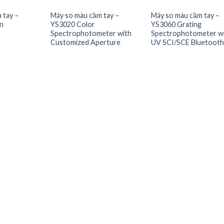
 tay –
Máy so màu cầm tay –
Máy so màu cầm tay –
n
YS3020 Color
YS3060 Grating
Spectrophotometer with
Spectrophotometer w
Add to
Add to
Add
Customized Aperture
UV SCI/SCE Bluetoot
Wishlist
Wishlist
Wish