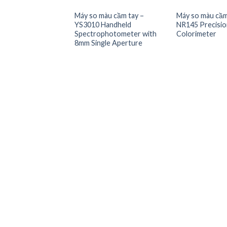
Máy so màu cầm tay –
Máy so màu cầm
YS3010 Handheld
NR145 Precisio
Spectrophotometer with
Colorimeter
Add to
8mm Single Aperture
Wishlist