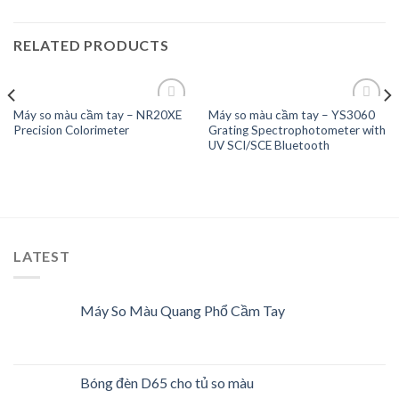
RELATED PRODUCTS
Máy so màu cầm tay – NR20XE
Máy so màu cầm tay – YS3060
Precision Colorimeter
Grating Spectrophotometer with
UV SCI/SCE Bluetooth
Add to
Add to
Wishlist
Wishlist
LATEST
Máy So Màu Quang Phổ Cầm Tay
Bóng đèn D65 cho tủ so màu