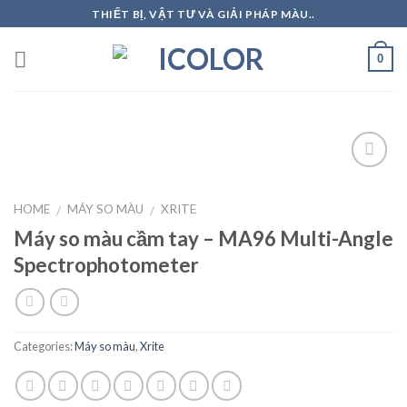
Skip
THIẾT BỊ, VẬT TƯ VÀ GIẢI PHÁP MÀU..
to
content
0
HOME
MÁY SO MÀU
XRITE
/
/
Add to
Wishlist
Máy so màu cầm tay – MA96 Multi-Angle
Spectrophotometer
Categories:
Máy so màu
,
Xrite