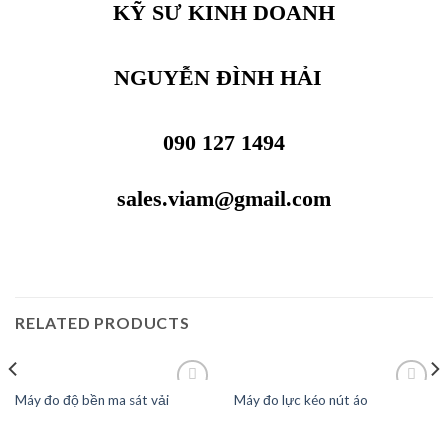
KỸ SƯ KINH DOANH
NGUYỄN ĐÌNH HẢI
090 127 1494
sales.viam@gmail.com
RELATED PRODUCTS
Máy đo độ bền ma sát vải
Máy đo lực kéo nút áo
Add to
Add to