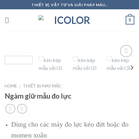
Skip
THIẾT BỊ, VẬT TƯ VÀ GIẢI PHÁP MÀU..
to
content
0
Add to
Wishlist
HOME
THIẾT BỊ MAY MẶC
/
Ngàm giữ mẫu đo lực
Dùng cho các máy đo lực kéo đứt hoặc đo
momen xoắn