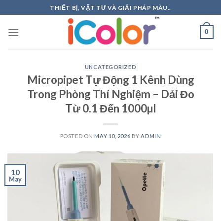
Skip
THIẾT BỊ, VẬT TƯ VÀ GIẢI PHÁP MÀU..
to
content
0
UNCATEGORIZED
Micropipet Tự Động 1 Kênh Dùng
Trong Phòng Thí Nghiệm – Dải Đo
Từ 0.1 Đến 1000µl
POSTED ON
MAY 10, 2026
BY
ADMIN
10
May