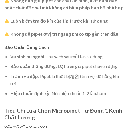
Không bao giờ pipet các chất ăn mòn, axit đậm đặc
hoặc chất độc hại mà không có biện pháp bảo hộ phù hợp
Luôn kiểm tra độ kín của tip trước khi sử dụng
Không để pipet ở vị trí ngang khi có tip gắn trên đầu
Bảo Quản Đúng Cách
Vệ sinh bề ngoài
: Lau sạch sau mỗi lần sử dụng
Bảo quản thẳng đứng
: Đặt trên giá pipet chuyên dụng
Tránh va đập
: Pipet là thiết bị精密 (tinh vi), dễ hỏng khi
rơi
Hiệu chuẩn định kỳ
: Nên hiệu chuẩn 1-2 lần/năm
Tiêu Chí Lựa Chọn Micropipet Tự Động 1 Kênh
Chất Lượng
Yếu Tố Cần Xem Xét