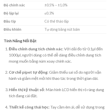
Độ chính xác
±0.5% – ±1.0%
Độ lặp lại
≤0.3%
Đầu tip
Có thể tháo lắp
Điều khiển
Tự động bằng nút bấm
Tính Năng Nổi Bật
Điều chỉnh dung tích chính xác
: Với dải đo từ 0.1µl đến
1000µl, người dùng có thể dễ dàng điều chỉnh dung tích
mong muốn bằng núm xoay chính xác.
Cơ chế pipet tự động
: Giảm thiểu sai số do người vận
hành và giảm mệt mỏi khi thao tác trong thời gian dài.
Hiển thị kỹ thuật số
: Màn hình LCD hiển thị rõ ràng dung
tích đang cài đặt.
Thiết kế công thái học
: Tay cầm êm ái, dễ sử dụng trong