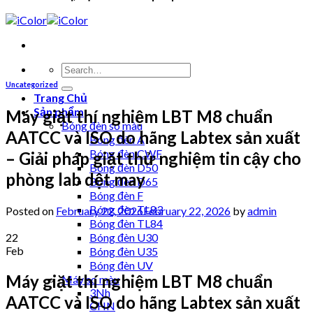
Uncategorized
Trang Chủ
Sản phẩm
Máy giặt thí nghiệm LBT M8 chuẩn
Bóng đèn so màu
AATCC và ISO do hãng Labtex sản xuất
Bóng đèn A
Bóng đèn CWF
– Giải pháp giặt thử nghiệm tin cậy cho
Bóng đèn D50
phòng lab dệt may
Bóng đèn D65
Bóng đèn F
Bóng đèn TL83
Posted on
February 22, 2026
February 22, 2026
by
admin
Bóng đèn TL84
22
Bóng đèn U30
Feb
Bóng đèn U35
Bóng đèn UV
Máy giặt thí nghiệm LBT M8 chuẩn
Máy so màu
3Nh
AATCC và ISO do hãng Labtex sản xuất
CHN