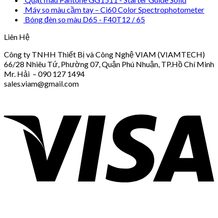
Máy so màu cầm tay – Ci60 Color Spectrophotometer
Bóng đèn so màu D65 - F40T12 / 65
Liên Hệ
Công ty TNHH Thiết Bị và Công Nghệ VIAM (VIAMTECH)
66/28 Nhiêu Tứ, Phường 07, Quận Phú Nhuận, TP.Hồ Chí Minh
Mr. Hải – 090 127 1494
sales.viam@gmail.com