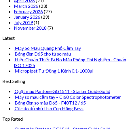
April 2026
(21)
March 2026
(23)
February 2026
(27)
January 2026
(29)
July 2019
(1)
November 2018
(7)
Latest
Máy So Màu Quang Phổ Cầm Tay
Bóng đèn D65 cho tủ so màu
Hiệu Chuẩn Thiết Bị Đo Màu Phòng Thí Nghiệm - Chuẩn
ISO 17025
Micropipet Tự Động 1 Kênh 0.1-1000µl
Best Selling
Quạt màu Pantone GG1511 - Starter Guide Solid
Máy so màu cầm tay – Ci60 Color Spectrophotometer
Bóng đèn so màu D65 - F40T12 / 65
Cốc đo độ nhớt Iso Cup Hãng Bevs
Top Rated
Quạt màu Pantone GG1511 - Starter Guide Solid