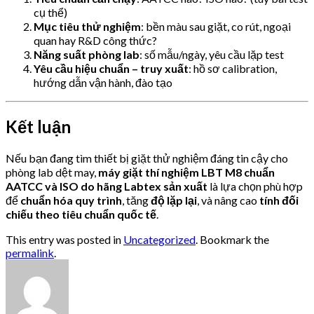
cụ thể)
Mục tiêu thử nghiệm
: bền màu sau giặt, co rút, ngoại
quan hay R&D công thức?
Năng suất phòng lab
: số mẫu/ngày, yêu cầu lặp test
Yêu cầu hiệu chuẩn – truy xuất
: hồ sơ calibration,
hướng dẫn vận hành, đào tạo
Kết luận
Nếu bạn đang tìm thiết bị giặt thử nghiệm đáng tin cậy cho
phòng lab dệt may,
máy giặt thí nghiệm LBT M8 chuẩn
AATCC và ISO do hãng Labtex sản xuất
là lựa chọn phù hợp
để
chuẩn hóa quy trình
, tăng
độ lặp lại
, và nâng cao
tính đối
chiếu theo tiêu chuẩn quốc tế
.
This entry was posted in
Uncategorized
. Bookmark the
permalink
.