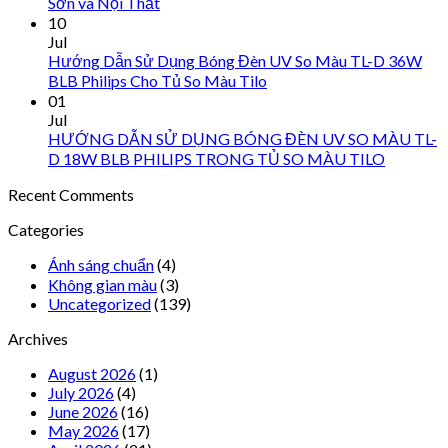
Sơn và Nội Thất
10
Jul
Hướng Dẫn Sử Dụng Bóng Đèn UV So Màu TL-D 36W
BLB Philips Cho Tủ So Màu Tilo
01
Jul
HƯỚNG DẪN SỬ DỤNG BÓNG ĐÈN UV SO MÀU TL-
D 18W BLB PHILIPS TRONG TỦ SO MÀU TILO
Recent Comments
Categories
Ánh sáng chuẩn
(4)
Không gian màu
(3)
Uncategorized
(139)
Archives
August 2026
(1)
July 2026
(4)
June 2026
(16)
May 2026
(17)