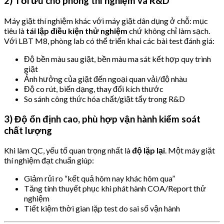
2) Tối ưu cho phòng thí nghiệm và R&D
Máy giặt thí nghiệm khác với máy giặt dân dụng ở chỗ: mục
tiêu là
tái lập điều kiện thử nghiệm
chứ không chỉ làm sạch.
Với LBT M8, phòng lab có thể triển khai các bài test đánh giá:
Độ bền màu sau giặt, bền màu ma sát kết hợp quy trình
giặt
Ảnh hưởng của giặt đến ngoại quan vải/độ nhàu
Độ co rút, biến dạng, thay đổi kích thước
So sánh công thức hóa chất/giặt tẩy trong R&D
3) Độ ổn định cao, phù hợp vận hành kiểm soát
chất lượng
Khi làm QC, yếu tố quan trọng nhất là
độ lặp lại
. Một máy giặt
thí nghiệm đạt chuẩn giúp:
Giảm rủi ro “kết quả hôm nay khác hôm qua”
Tăng tính thuyết phục khi phát hành COA/Report thử
nghiệm
Tiết kiệm thời gian lặp test do sai số vận hành