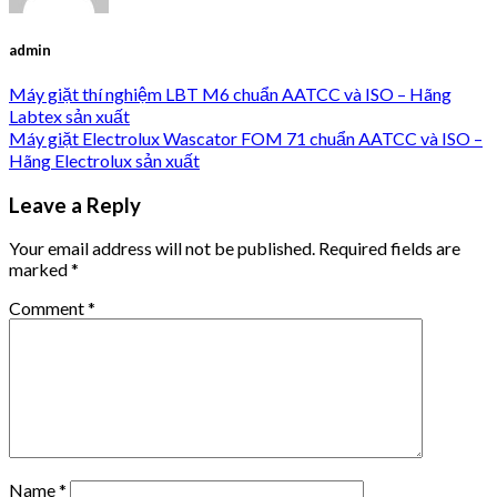
admin
Máy giặt thí nghiệm LBT M6 chuẩn AATCC và ISO – Hãng
Labtex sản xuất
Máy giặt Electrolux Wascator FOM 71 chuẩn AATCC và ISO –
Hãng Electrolux sản xuất
Leave a Reply
Your email address will not be published.
Required fields are
marked
*
Comment
*
Name
*