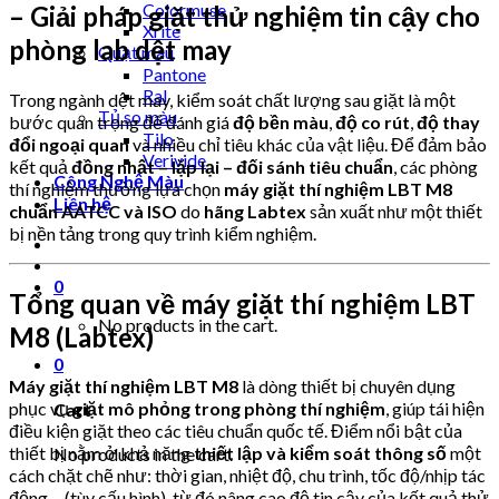
Colormuse
– Giải pháp giặt thử nghiệm tin cậy cho
Xrite
phòng lab dệt may
Quạt màu
Pantone
Ral
Trong ngành dệt may, kiểm soát chất lượng sau giặt là một
Tủ so màu
bước quan trọng để đánh giá
độ bền màu
,
độ co rút
,
độ thay
Tilo
đổi ngoại quan
và nhiều chỉ tiêu khác của vật liệu. Để đảm bảo
Verivide
kết quả
đồng nhất – lặp lại – đối sánh tiêu chuẩn
, các phòng
Công Nghệ Màu
thí nghiệm thường lựa chọn
máy giặt thí nghiệm LBT M8
Liên hệ
chuẩn AATCC và ISO
do
hãng Labtex
sản xuất như một thiết
bị nền tảng trong quy trình kiểm nghiệm.
0
Tổng quan về máy giặt thí nghiệm LBT
No products in the cart.
M8 (Labtex)
0
Máy giặt thí nghiệm LBT M8
là dòng thiết bị chuyên dụng
phục vụ
giặt mô phỏng trong phòng thí nghiệm
, giúp tái hiện
Cart
điều kiện giặt theo các tiêu chuẩn quốc tế. Điểm nổi bật của
thiết bị nằm ở khả năng
thiết lập và kiểm soát thông số
một
No products in the cart.
cách chặt chẽ như: thời gian, nhiệt độ, chu trình, tốc độ/nhịp tác
động… (tùy cấu hình), từ đó nâng cao độ tin cậy của kết quả thử