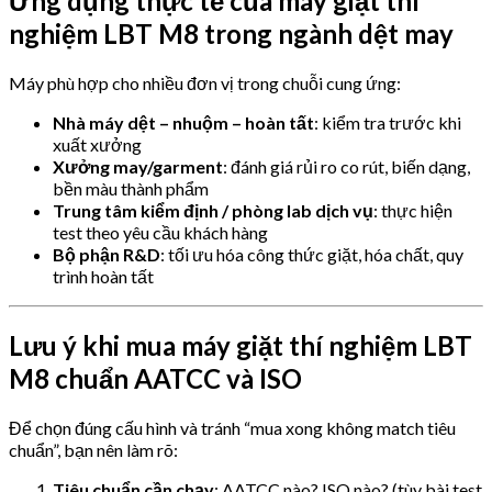
Ứng dụng thực tế của máy giặt thí
nghiệm LBT M8 trong ngành dệt may
Máy phù hợp cho nhiều đơn vị trong chuỗi cung ứng:
Nhà máy dệt – nhuộm – hoàn tất
: kiểm tra trước khi
xuất xưởng
Xưởng may/garment
: đánh giá rủi ro co rút, biến dạng,
bền màu thành phẩm
Trung tâm kiểm định / phòng lab dịch vụ
: thực hiện
test theo yêu cầu khách hàng
Bộ phận R&D
: tối ưu hóa công thức giặt, hóa chất, quy
trình hoàn tất
Lưu ý khi mua máy giặt thí nghiệm LBT
M8 chuẩn AATCC và ISO
Để chọn đúng cấu hình và tránh “mua xong không match tiêu
chuẩn”, bạn nên làm rõ:
Tiêu chuẩn cần chạy
: AATCC nào? ISO nào? (tùy bài test