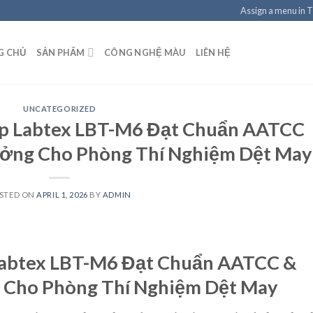
Assign a menu in 
G CHỦ
SẢN PHẨM
CÔNG NGHỆ MÀU
LIÊN HỆ
UNCATEGORIZED
ệp Labtex LBT-M6 Đạt Chuẩn AATCC
Tưởng Cho Phòng Thí Nghiệm Dệt May
STED ON
APRIL 1, 2026
BY
ADMIN
Labtex LBT-M6 Đạt Chuẩn AATCC &
g Cho Phòng Thí Nghiệm Dệt May