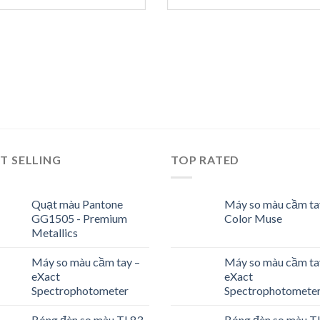
T SELLING
TOP RATED
Quạt màu Pantone
Máy so màu cầm ta
GG1505 - Premium
Color Muse
Metallics
Máy so màu cầm tay –
Máy so màu cầm ta
eXact
eXact
Spectrophotometer
Spectrophotomete
Bóng đèn so màu TL83 -
Bóng đèn so màu T