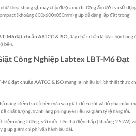
ấp như thép không gỉ, máy chịu được môi trường ẩm ướt và sử dụn
 compact (khoảng 600x600x850mm) giúp dễ dàng lắp đặt trong
LBT-M6 đạt chuẩn AATCC & ISO
, đây chắc chắn là lựa chọn hàng 
độ bền.
 Giặt Công Nghiệp Labtex LBT-M6 Đạt
BT-M6 đạt chuẩn AATCC & ISO
mang lại nhiều lợi ích thiết thực c
khả năng kiểm tra độ bền màu sau giặt, độ co rút và độ phai màu, m
ề chất lượng, tránh lãng phí nguyên liệu và giảm tỷ lệ hàng lỗi.
iết kiệm năng lượng, với mức tiêu thụ điện thấp (khoảng 2.5kW) v
 giúp giảm chi phí vận hành lâu dài.