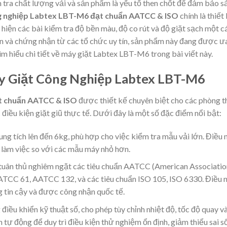
 tra chất lượng vải và sản phẩm là yếu tố then chốt để đảm bảo s
g nghiệp Labtex LBT-M6 đạt chuẩn AATCC & ISO
chính là thiết 
 hiện các bài kiểm tra độ bền màu, độ co rút và độ giặt sạch một c
iến và chứng nhận từ các tổ chức uy tín, sản phẩm này đang được ư
m hiểu chi tiết về máy giặt Labtex LBT-M6 trong bài viết này.
y Giặt Công Nghiệp Labtex LBT-M6
t chuẩn AATCC & ISO
được thiết kế chuyên biệt cho các phòng t
iều kiện giặt giũ thực tế. Dưới đây là một số đặc điểm nổi bật:
ung tích lên đến 6kg, phù hợp cho việc kiểm tra mẫu vải lớn. Điều 
t làm việc so với các mẫu máy nhỏ hơn.
tuân thủ nghiêm ngặt các tiêu chuẩn AATCC (American Associatio
AATCC 61, AATCC 132, và các tiêu chuẩn ISO 105, ISO 6330. Điều 
g tin cậy và được công nhận quốc tế.
 điều khiển kỹ thuật số, cho phép tùy chỉnh nhiệt độ, tốc độ quay v
 tự động để duy trì điều kiện thử nghiệm ổn định, giảm thiểu sai số