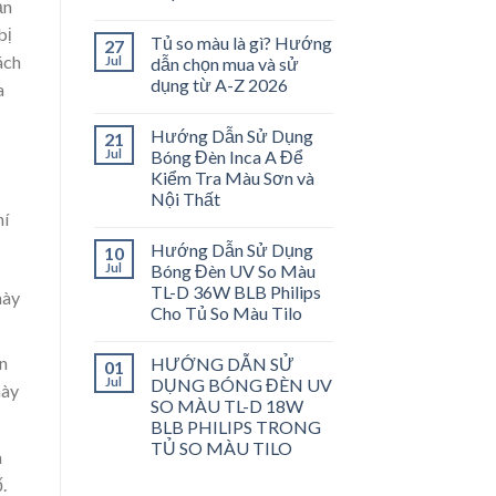
ản
bị
Tủ so màu là gì? Hướng
27
ách
Jul
dẫn chọn mua và sử
dụng từ A-Z 2026
a
Hướng Dẫn Sử Dụng
21
Jul
Bóng Đèn Inca A Để
Kiểm Tra Màu Sơn và
Nội Thất
hí
Hướng Dẫn Sử Dụng
10
Jul
Bóng Đèn UV So Màu
TL-D 36W BLB Philips
này
Cho Tủ So Màu Tilo
n
HƯỚNG DẪN SỬ
01
Jul
DỤNG BÓNG ĐÈN UV
này
SO MÀU TL-D 18W
BLB PHILIPS TRONG
TỦ SO MÀU TILO
à
.