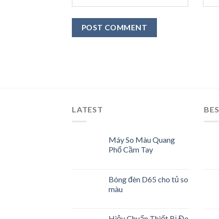
LATEST
BES
Máy So Màu Quang
Phổ Cầm Tay
Bóng đèn D65 cho tủ so
màu
Hiệu Chuẩn Thiết Bị Đo