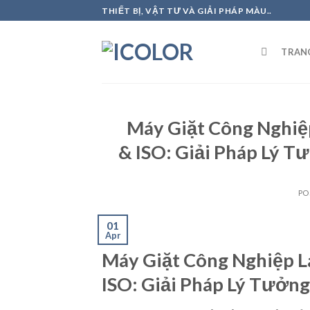
Skip
THIẾT BỊ, VẬT TƯ VÀ GIẢI PHÁP MÀU..
to
content
TRAN
Máy Giặt Công Nghi
& ISO: Giải Pháp Lý 
PO
01
Apr
Máy Giặt Công Nghiệp 
ISO: Giải Pháp Lý Tưởn