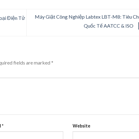
Máy Giặt Công Nghiệp Labtex LBT-M8: Tiêu C
oại Điện Tử
Quốc Tế AATCC & ISO
uired fields are marked
*
l
*
Website