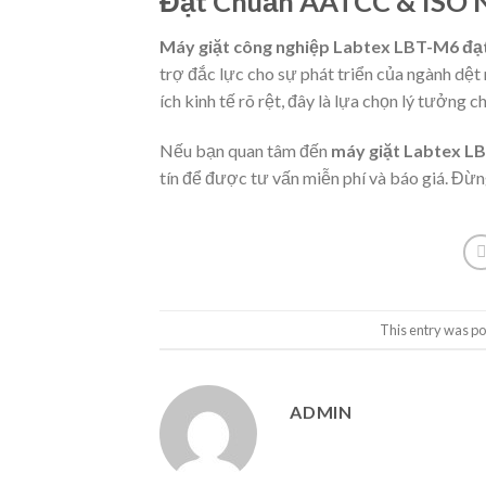
Đạt Chuẩn AATCC & ISO 
Máy giặt công nghiệp Labtex LBT-M6 đạ
trợ đắc lực cho sự phát triển của ngành dệt
ích kinh tế rõ rệt, đây là lựa chọn lý tưởng 
Nếu bạn quan tâm đến
máy giặt Labtex L
tín để được tư vấn miễn phí và báo giá. Đừ
This entry was po
ADMIN