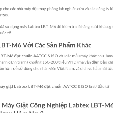
ợp cho các nhà máy dệt may, phòng lab nghiên cứu và các công ty 
itas.
 đã sử dụng máy Labtex LBT-M6 để kiểm tra lô hàng xuất khẩu, g
uốc tế.
 LBT-M6 Với Các Sản Phẩm Khác
 LBT-M6 đạt chuẩn AATCC & ISO
với các mẫu máy khác như Jam
á thành cạnh tranh (khoảng 150-200 triệu VND) mà vẫn đảm bảo ch
ện hơn, dễ sử dụng cho nhân viên Việt Nam, và dịch vụ hậu mãi tốt
áy giặt Labtex LBT-M6 đạt chuẩn AATCC & ISO
là sự đầu tư
ọn Máy Giặt Công Nghiệp Labtex LBT-M