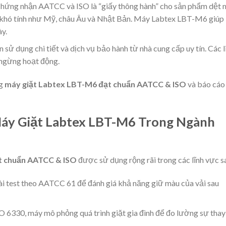
chứng nhận AATCC và ISO là “giấy thông hành” cho sản phẩm dệt
 khó tính như Mỹ, châu Âu và Nhật Bản. Máy Labtex LBT-M6 giúp
y.
sử dụng chi tiết và dịch vụ bảo hành từ nhà cung cấp uy tín. Các l
n ngừng hoạt động.
ng
máy giặt Labtex LBT-M6 đạt chuẩn AATCC & ISO
và báo cáo
áy Giặt Labtex LBT-M6 Trong Ngành
t chuẩn AATCC & ISO
được sử dụng rộng rãi trong các lĩnh vực s
ài test theo AATCC 61 để đánh giá khả năng giữ màu của vải sau
SO 6330, máy mô phỏng quá trình giặt gia đình để đo lường sự thay