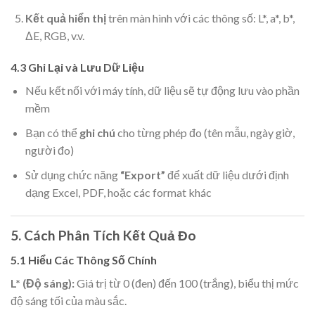
Kết quả hiển thị
trên màn hình với các thông số: L*, a*, b*,
ΔE, RGB, v.v.
4.3 Ghi Lại và Lưu Dữ Liệu
Nếu kết nối với máy tính, dữ liệu sẽ tự động lưu vào phần
mềm
Bạn có thể
ghi chú
cho từng phép đo (tên mẫu, ngày giờ,
người đo)
Sử dụng chức năng
“Export”
để xuất dữ liệu dưới định
dạng Excel, PDF, hoặc các format khác
5. Cách Phân Tích Kết Quả Đo
5.1 Hiểu Các Thông Số Chính
L* (Độ sáng):
Giá trị từ 0 (đen) đến 100 (trắng), biểu thị mức
độ sáng tối của màu sắc.