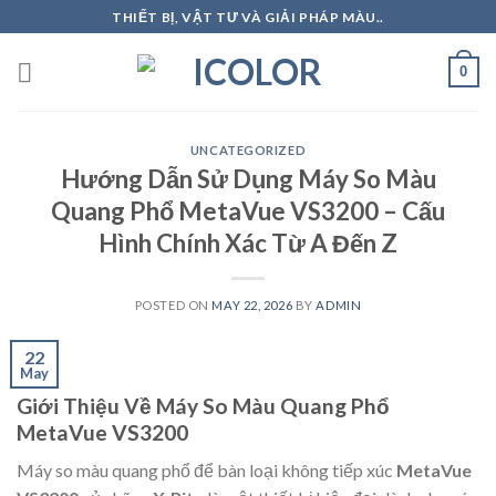
Skip
THIẾT BỊ, VẬT TƯ VÀ GIẢI PHÁP MÀU..
to
content
0
UNCATEGORIZED
Hướng Dẫn Sử Dụng Máy So Màu
Quang Phổ MetaVue VS3200 – Cấu
Hình Chính Xác Từ A Đến Z
POSTED ON
MAY 22, 2026
BY
ADMIN
22
May
Giới Thiệu Về Máy So Màu Quang Phổ
MetaVue VS3200
Máy so màu quang phổ để bàn loại không tiếp xúc
MetaVue