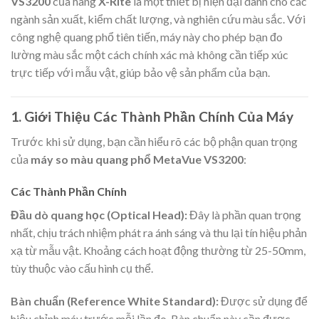
VS3200
của hãng
X-Rite
là một thiết bị hiện đại dành cho các
ngành sản xuất, kiểm chất lượng, và nghiên cứu màu sắc. Với
công nghệ quang phổ tiên tiến, máy này cho phép bạn đo
lường màu sắc một cách chính xác mà không cần tiếp xúc
trực tiếp với mẫu vật, giúp bảo vệ sản phẩm của bạn.
1. Giới Thiệu Các Thành Phần Chính Của Máy
Trước khi sử dụng, bạn cần hiểu rõ các bộ phận quan trọng
của
máy so màu quang phổ MetaVue VS3200
:
Các Thành Phần Chính
Đầu dò quang học (Optical Head):
Đây là phần quan trọng
nhất, chịu trách nhiệm phát ra ánh sáng và thu lại tín hiệu phản
xạ từ mẫu vật. Khoảng cách hoạt động thường từ 25-50mm,
tùy thuộc vào cấu hình cụ thể.
Bàn chuẩn (Reference White Standard):
Được sử dụng để
hiệu chỉnh máy trước mỗi lần đo. Bàn chuẩn này cần được