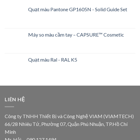
Quạt màu Pantone GP1605N - Solid Guide Set
Máy so màu cầm tay – CAPSURE™ Cosmetic
Quạt màu Ral - RAL K5
LIÊN HỆ
Công ty TNHH Thiết Bị và Công Nghệ VIAM (VIAMTECH)
66/28 Nhiêu Tứ, Phường 07, Quận Phú Nhuận, TP.Hồ Chí
Minh
Mr. Hải – 090 127 1494