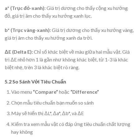
a* (Trục đỏ-xanh):
Giá trị dương cho thấy cộng xu hướng
đỏ, giá trị âm cho thấy xu hướng xanh lục.
b* (Trục vàng-xanh):
Giá trị dương cho thấy xu hướng vàng,
giá trị âm cho thấy xu hướng xanh da trời.
ΔE (Delta E):
Chỉ số khác biệt về màu giữa hai mẫu vật. Giá
trị ΔE nhỏ hơn 1 là gần như không khác biệt, từ 1-3 là khác
biệt nhẹ, trên 3 là khác biệt rõ ràng.
5.2 So Sánh Với Tiêu Chuẩn
Vào menu
“Compare”
hoặc
“Difference”
Chọn mẫu tiêu chuẩn bạn muốn so sánh
Máy sẽ hiển thị ΔL*, Δa*, Δb*, và ΔE
Kiểm tra xem mẫu vật có đáp ứng tiêu chuẩn chất lượng
hay không