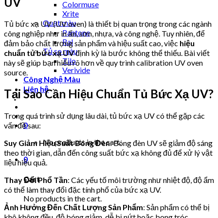
UV
Colormuse
Xrite
Quạt màu
Tủ bức xạ UV (UV oven) là thiết bị quan trọng trong các ngành
Pantone
công nghiệp như in ấn, sơn, nhựa, và công nghệ. Tuy nhiên, để
Ral
đảm bảo chất lượng sản phẩm và hiệu suất cao, việc
hiệu
Tủ so màu
chuẩn tủ bức xạ UV
định kỳ là bước không thể thiếu. Bài viết
Tilo
này sẽ giúp bạn hiểu rõ hơn về quy trình calibration UV oven
Verivide
source.
Công Nghệ Màu
Liên hệ
Tại Sao Cần Hiệu Chuẩn Tủ Bức Xạ UV?
Trong quá trình sử dụng lâu dài, tủ bức xạ UV có thể gặp các
0
vấn đề sau:
No products in the cart.
Suy Giảm Hiệu Suất Bóng Đèn
: Bóng đèn UV sẽ giảm độ sáng
theo thời gian, dẫn đến công suất bức xạ không đủ để xử lý vật
0
liệu hiệu quả.
Cart
Thay Đổi Phổ Tần
: Các yếu tố môi trường như nhiệt độ, độ ẩm
có thể làm thay đổi đặc tính phổ của bức xạ UV.
No products in the cart.
Ảnh Hưởng Đến Chất Lượng Sản Phẩm
: Sản phẩm có thể bị
khô không đều, độ bóng giảm, dễ bị nứt hoặc bong tróc.