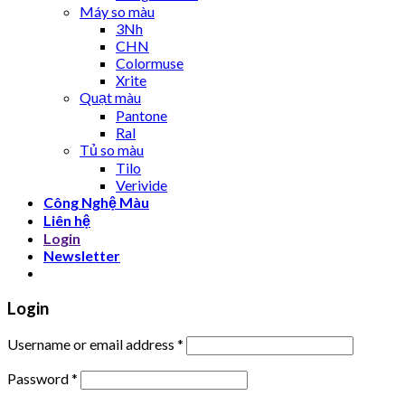
Máy so màu
3Nh
CHN
Colormuse
Xrite
Quạt màu
Pantone
Ral
Tủ so màu
Tilo
Verivide
Công Nghệ Màu
Liên hệ
Login
Newsletter
Login
Username or email address
*
Password
*