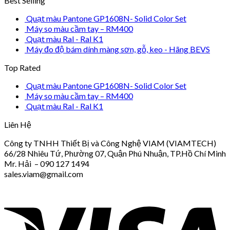
Best Selling
Quạt màu Pantone GP1608N- Solid Color Set
Máy so màu cầm tay – RM400
Quạt màu Ral - Ral K1
Máy đo độ bám dính màng sơn, gỗ, keo - Hãng BEVS
Top Rated
Quạt màu Pantone GP1608N- Solid Color Set
Máy so màu cầm tay – RM400
Quạt màu Ral - Ral K1
Liên Hệ
Công ty TNHH Thiết Bị và Công Nghệ VIAM (VIAMTECH)
66/28 Nhiêu Tứ, Phường 07, Quận Phú Nhuận, TP.Hồ Chí Minh
Mr. Hải – 090 127 1494
sales.viam@gmail.com