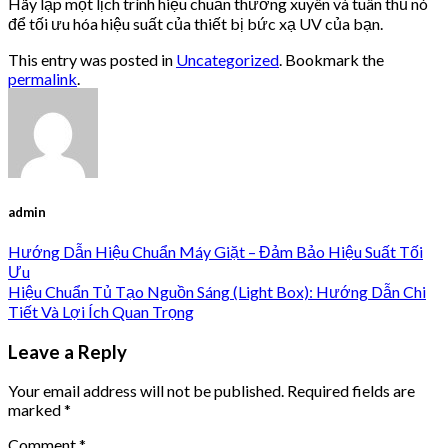
Hãy lập một lịch trình hiệu chuẩn thường xuyên và tuân thủ nó
để tối ưu hóa hiệu suất của thiết bị bức xạ UV của bạn.
This entry was posted in
Uncategorized
. Bookmark the
permalink
.
admin
Hướng Dẫn Hiệu Chuẩn Máy Giặt – Đảm Bảo Hiệu Suất Tối
Ưu
Hiệu Chuẩn Tủ Tạo Nguồn Sáng (Light Box): Hướng Dẫn Chi
Tiết Và Lợi Ích Quan Trọng
Leave a Reply
Your email address will not be published.
Required fields are
marked
*
Comment
*