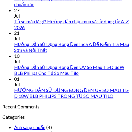
chuẩn xác
27
Jul
Tủ so màu là gì? Hướng dẫn chọn mua và sử dụng từ A-Z
2026
21
Jul
Hướng Dẫn Sử Dụng Bóng Đèn Inca A Để Kiểm Tra Màu
Sơn và Nội Thất
10
Jul
Hướng Dẫn Sử Dụng Bóng Đèn UV So Màu TL-D 36W
BLB Philips Cho Tủ So Màu Tilo
01
Jul
HƯỚNG DẪN SỬ DỤNG BÓNG ĐÈN UV SO MÀU TL-
D 18W BLB PHILIPS TRONG TỦ SO MÀU TILO
Recent Comments
Categories
Ánh sáng chuẩn
(4)