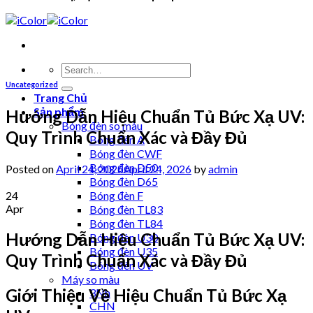
Uncategorized
Trang Chủ
Sản phẩm
Hướng Dẫn Hiệu Chuẩn Tủ Bức Xạ UV:
Bóng đèn so màu
Quy Trình Chuẩn Xác và Đầy Đủ
Bóng đèn A
Bóng đèn CWF
Bóng đèn D50
Posted on
April 24, 2026
April 24, 2026
by
admin
Bóng đèn D65
24
Bóng đèn F
Apr
Bóng đèn TL83
Bóng đèn TL84
Hướng Dẫn Hiệu Chuẩn Tủ Bức Xạ UV:
Bóng đèn U30
Bóng đèn U35
Quy Trình Chuẩn Xác và Đầy Đủ
Bóng đèn UV
Máy so màu
Giới Thiệu Về Hiệu Chuẩn Tủ Bức Xạ
3Nh
CHN