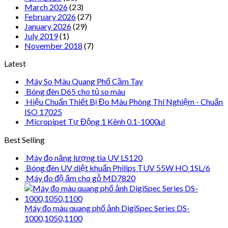
March 2026
(23)
February 2026
(27)
January 2026
(29)
July 2019
(1)
November 2018
(7)
Latest
Máy So Màu Quang Phổ Cầm Tay
Bóng đèn D65 cho tủ so màu
Hiệu Chuẩn Thiết Bị Đo Màu Phòng Thí Nghiệm - Chuẩn
ISO 17025
Micropipet Tự Động 1 Kênh 0.1-1000µl
Best Selling
Máy đo năng lượng tia UV LS120
Bóng đèn UV diệt khuẩn Philips TUV 55W HO 1SL/6
Máy đo độ ẩm cho gỗ MD7820
Máy đo màu quang phổ ảnh DigiSpec Series DS-
1000,1050,1100