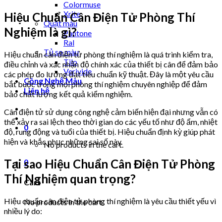
Colormuse
Xrite
Hiệu Chuẩn Cân Điện Tử Phòng Thí
Quạt màu
Nghiệm là gì?
Pantone
Ral
Tủ so màu
Hiệu chuẩn cân điện tử phòng thí nghiệm là quá trình kiểm tra,
Tilo
điều chỉnh và xác nhận độ chính xác của thiết bị cân để đảm bảo
Verivide
các phép đo lường đạt tiêu chuẩn kỹ thuật. Đây là một yêu cầu
Công Nghệ Màu
bắt buộc trong mọi phòng thí nghiệm chuyên nghiệp để đảm
Liên hệ
bảo chất lượng kết quả kiểm nghiệm.
Cân điện tử sử dụng công nghệ cảm biến hiện đại nhưng vẫn có
thể xảy ra sai lệch theo thời gian do các yếu tố như độ ẩm, nhiệt
0
độ, rung động và tuổi của thiết bị. Hiệu chuẩn định kỳ giúp phát
hiện và khắc phục những sai số này.
No products in the cart.
Tại sao Hiệu Chuẩn Cân Điện Tử Phòng
0
Thí Nghiệm quan trọng?
Cart
Hiệu chuẩn cân điện tử phòng thí nghiệm là yêu cầu thiết yếu vì
No products in the cart.
nhiều lý do: