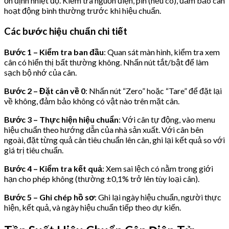
ổn định nhiệt độ. Kiểm tra nguồn điện, pin (nếu có), đảm bảo cân
hoạt động bình thường trước khi hiệu chuẩn.
Các bước hiệu chuẩn chi tiết
Bước 1 – Kiểm tra ban đầu
: Quan sát màn hình, kiểm tra xem
cân có hiển thị bất thường không. Nhấn nút tắt/bật để làm
sạch bộ nhớ của cân.
Bước 2 – Đặt cân về 0
: Nhấn nút “Zero” hoặc “Tare” để đặt lại
về không, đảm bảo không có vật nào trên mặt cân.
Bước 3 – Thực hiện hiệu chuẩn
: Với cân tự động, vào menu
hiệu chuẩn theo hướng dẫn của nhà sản xuất. Với cân bên
ngoài, đặt từng quả cân tiêu chuẩn lên cân, ghi lại kết quả so với
giá trị tiêu chuẩn.
Bước 4 – Kiểm tra kết quả
: Xem sai lệch có nằm trong giới
hạn cho phép không (thường ±0,1% trở lên tùy loại cân).
Bước 5 – Ghi chép hồ sơ
: Ghi lại ngày hiệu chuẩn, người thực
hiện, kết quả, và ngày hiệu chuẩn tiếp theo dự kiến.