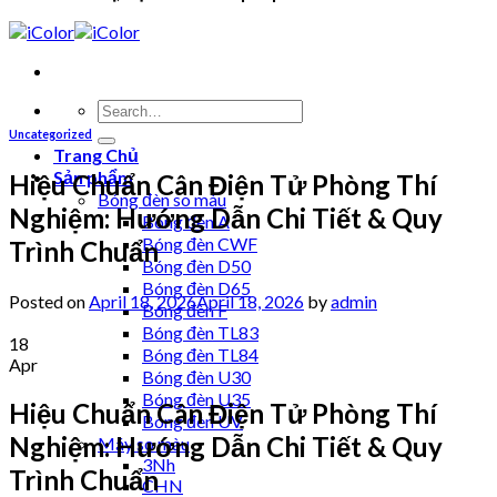
Uncategorized
Trang Chủ
Sản phẩm
Hiệu Chuẩn Cân Điện Tử Phòng Thí
Bóng đèn so màu
Nghiệm: Hướng Dẫn Chi Tiết & Quy
Bóng đèn A
Bóng đèn CWF
Trình Chuẩn
Bóng đèn D50
Bóng đèn D65
Posted on
April 18, 2026
April 18, 2026
by
admin
Bóng đèn F
Bóng đèn TL83
18
Bóng đèn TL84
Apr
Bóng đèn U30
Bóng đèn U35
Hiệu Chuẩn Cân Điện Tử Phòng Thí
Bóng đèn UV
Nghiệm: Hướng Dẫn Chi Tiết & Quy
Máy so màu
3Nh
Trình Chuẩn
CHN