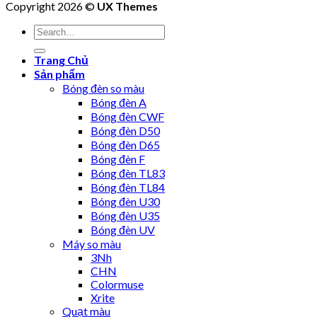
Copyright 2026 ©
UX Themes
Trang Chủ
Sản phẩm
Bóng đèn so màu
Bóng đèn A
Bóng đèn CWF
Bóng đèn D50
Bóng đèn D65
Bóng đèn F
Bóng đèn TL83
Bóng đèn TL84
Bóng đèn U30
Bóng đèn U35
Bóng đèn UV
Máy so màu
3Nh
CHN
Colormuse
Xrite
Quạt màu