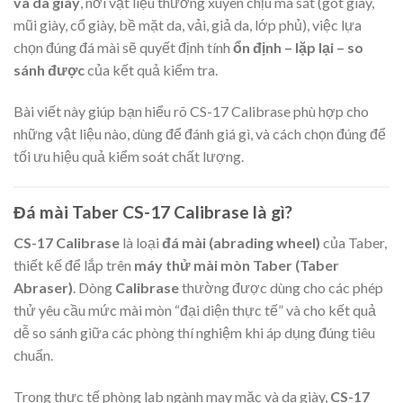
và da giày
, nơi vật liệu thường xuyên chịu ma sát (gót giày,
mũi giày, cổ giày, bề mặt da, vải, giả da, lớp phủ), việc lựa
chọn đúng đá mài sẽ quyết định tính
ổn định – lặp lại – so
sánh được
của kết quả kiểm tra.
Bài viết này giúp bạn hiểu rõ CS-17 Calibrase phù hợp cho
những vật liệu nào, dùng để đánh giá gì, và cách chọn đúng để
tối ưu hiệu quả kiểm soát chất lượng.
Đá mài Taber CS-17 Calibrase là gì?
CS-17 Calibrase
là loại
đá mài (abrading wheel)
của Taber,
thiết kế để lắp trên
máy thử mài mòn Taber (Taber
Abraser)
. Dòng
Calibrase
thường được dùng cho các phép
thử yêu cầu mức mài mòn “đại diện thực tế” và cho kết quả
dễ so sánh giữa các phòng thí nghiệm khi áp dụng đúng tiêu
chuẩn.
Trong thực tế phòng lab ngành may mặc và da giày,
CS-17