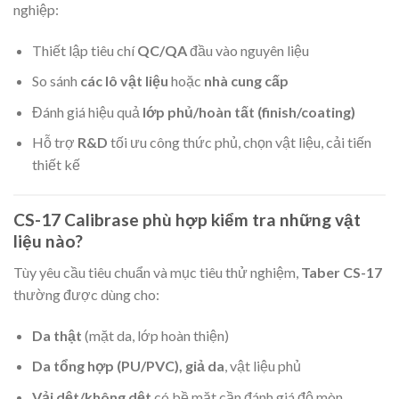
nghiệp:
Thiết lập tiêu chí
QC/QA
đầu vào nguyên liệu
So sánh
các lô vật liệu
hoặc
nhà cung cấp
Đánh giá hiệu quả
lớp phủ/hoàn tất (finish/coating)
Hỗ trợ
R&D
tối ưu công thức phủ, chọn vật liệu, cải tiến
thiết kế
CS-17 Calibrase phù hợp kiểm tra những vật
liệu nào?
Tùy yêu cầu tiêu chuẩn và mục tiêu thử nghiệm,
Taber CS-17
thường được dùng cho:
Da thật
(mặt da, lớp hoàn thiện)
Da tổng hợp (PU/PVC), giả da
, vật liệu phủ
Vải dệt/không dệt
có bề mặt cần đánh giá độ mòn