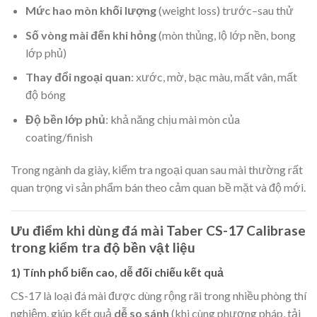
Mức hao mòn khối lượng
(weight loss) trước–sau thử
Số vòng mài đến khi hỏng
(mòn thủng, lộ lớp nền, bong
lớp phủ)
Thay đổi ngoại quan
: xước, mờ, bạc màu, mất vân, mất
độ bóng
Độ bền lớp phủ
: khả năng chịu mài mòn của
coating/finish
Trong ngành da giày, kiểm tra ngoại quan sau mài thường rất
quan trọng vì sản phẩm bán theo cảm quan bề mặt và độ mới.
Ưu điểm khi dùng đá mài Taber CS-17 Calibrase
trong kiểm tra độ bền vật liệu
1) Tính phổ biến cao, dễ đối chiếu kết quả
CS-17 là loại đá mài được dùng rộng rãi trong nhiều phòng thí
nghiệm, giúp kết quả
dễ so sánh
(khi cùng phương pháp, tải