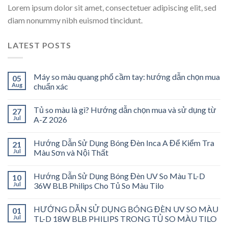
Lorem ipsum dolor sit amet, consectetuer adipiscing elit, sed
diam nonummy nibh euismod tincidunt.
LATEST POSTS
Máy so màu quang phổ cầm tay: hướng dẫn chọn mua
05
Aug
chuẩn xác
Tủ so màu là gì? Hướng dẫn chọn mua và sử dụng từ
27
Jul
A-Z 2026
Hướng Dẫn Sử Dụng Bóng Đèn Inca A Để Kiểm Tra
21
Jul
Màu Sơn và Nội Thất
Hướng Dẫn Sử Dụng Bóng Đèn UV So Màu TL-D
10
Jul
36W BLB Philips Cho Tủ So Màu Tilo
HƯỚNG DẪN SỬ DỤNG BÓNG ĐÈN UV SO MÀU
01
Jul
TL-D 18W BLB PHILIPS TRONG TỦ SO MÀU TILO