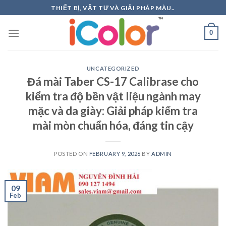
Skip
THIẾT BỊ, VẬT TƯ VÀ GIẢI PHÁP MÀU..
to
content
0
UNCATEGORIZED
Đá mài Taber CS-17 Calibrase cho
kiểm tra độ bền vật liệu ngành may
mặc và da giày: Giải pháp kiểm tra
mài mòn chuẩn hóa, đáng tin cậy
POSTED ON
FEBRUARY 9, 2026
BY
ADMIN
09
Feb