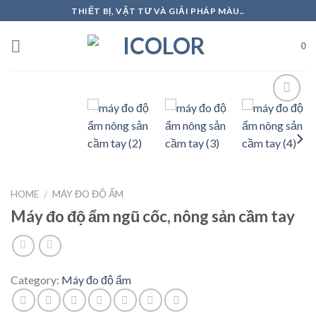
Skip
THIẾT BỊ, VẬT TƯ VÀ GIẢI PHÁP MÀU..
to
content
0
Add to
Wishlist
HOME
MÁY ĐO ĐỘ ẨM
/
Máy đo độ ẩm ngũ cốc, nông sản cầm tay
Category:
Máy đo độ ẩm