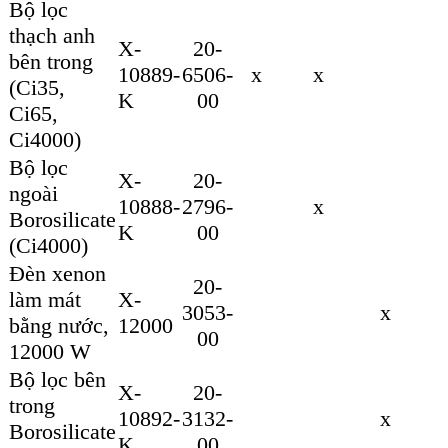
Bộ lọc
thạch anh
X-
20-
bên trong
10889-
6506-
x
x
(Ci35,
K
00
Ci65,
Ci4000)
Bộ lọc
X-
20-
ngoài
10888-
2796-
x
Borosilicate
K
00
(Ci4000)
Đèn xenon
20-
làm mát
X-
3053-
x
bằng nước,
12000
00
12000 W
Bộ lọc bên
X-
20-
trong
10892-
3132-
x
Borosilicate
K
00