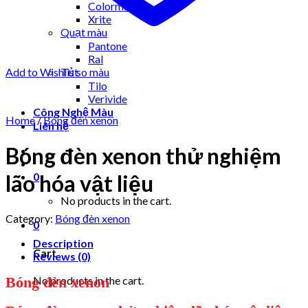
Colormuse
Xrite
Quạt màu
Pantone
Ral
Add to Wishlist
Tủ so màu
Tilo
Verivide
Công Nghệ Màu
Home
/
Bóng đèn xenon
Liên hệ
Bóng đèn xenon thử nghiệm
lão hóa vật liệu
0
No products in the cart.
Category:
Bóng đèn xenon
0
Description
Cart
Reviews (0)
No products in the cart.
Bóng đèn xenon