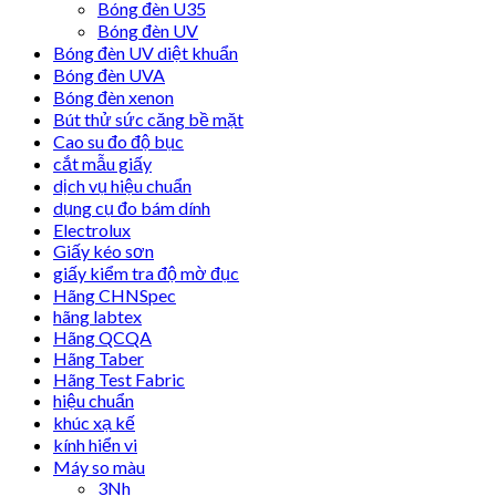
Bóng đèn U35
Bóng đèn UV
Bóng đèn UV diệt khuẩn
Bóng đèn UVA
Bóng đèn xenon
Bút thử sức căng bề mặt
Cao su đo độ bục
cắt mẫu giấy
dịch vụ hiệu chuẩn
dụng cụ đo bám dính
Electrolux
Giấy kéo sơn
giấy kiểm tra độ mờ đục
Hãng CHNSpec
hãng labtex
Hãng QCQA
Hãng Taber
Hãng Test Fabric
hiệu chuẩn
khúc xạ kế
kính hiển vi
Máy so màu
3Nh