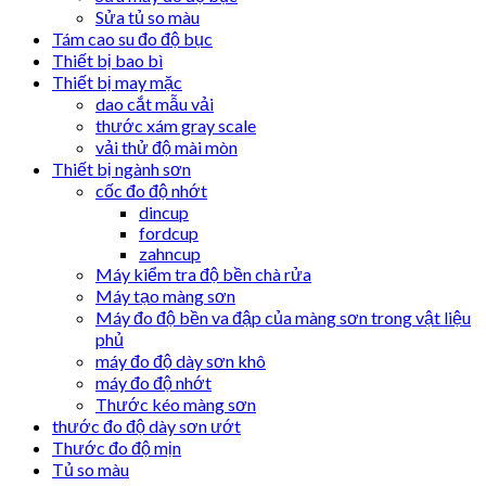
Sửa tủ so màu
Tám cao su đo độ bục
Thiết bị bao bì
Thiết bị may mặc
dao cắt mẫu vải
thước xám gray scale
vải thử độ mài mòn
Thiết bị ngành sơn
cốc đo độ nhớt
dincup
fordcup
zahncup
Máy kiểm tra độ bền chà rửa
Máy tạo màng sơn
Máy đo độ bền va đập của màng sơn trong vật liệu
phủ
máy đo độ dày sơn khô
máy đo độ nhớt
Thước kéo màng sơn
thước đo độ dày sơn ướt
Thước đo độ mịn
Tủ so màu