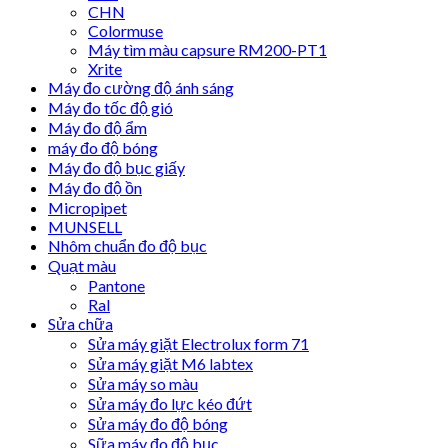
CHN
Colormuse
Máy tìm màu capsure RM200-PT1
Xrite
Máy đo cường độ ánh sáng
Máy đo tốc độ gió
Máy đo độ ẩm
máy đo độ bóng
Máy đo độ bục giấy
Máy đo độ ồn
Micropipet
MUNSELL
Nhôm chuẩn đo độ bục
Quạt màu
Pantone
Ral
Sửa chữa
Sửa máy giặt Electrolux form 71
Sửa máy giặt M6 labtex
Sửa máy so màu
Sửa máy đo lực kéo đứt
Sửa máy đo độ bóng
Sữa máy đo độ bục