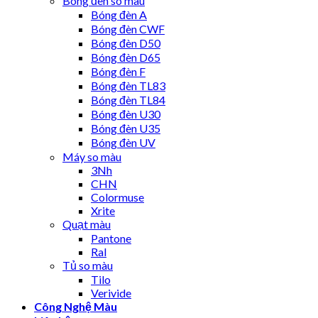
Bóng đèn so màu
Bóng đèn A
Bóng đèn CWF
Bóng đèn D50
Bóng đèn D65
Bóng đèn F
Bóng đèn TL83
Bóng đèn TL84
Bóng đèn U30
Bóng đèn U35
Bóng đèn UV
Máy so màu
3Nh
CHN
Colormuse
Xrite
Quạt màu
Pantone
Ral
Tủ so màu
Tilo
Verivide
Công Nghệ Màu