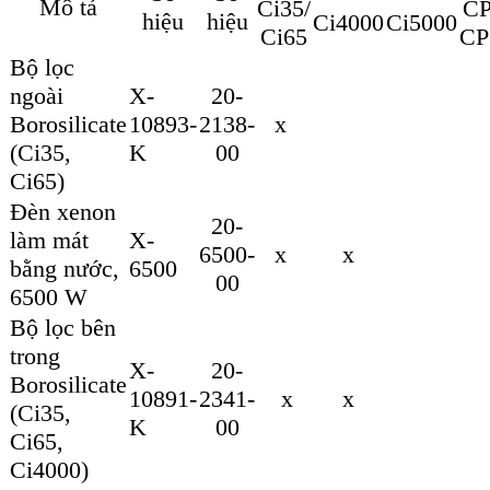
Mô tả
Ci35/
CP
hiệu
hiệu
Ci4000
Ci5000
Ci65
CP
Bộ lọc
ngoài
X-
20-
Borosilicate
10893-
2138-
x
(Ci35,
K
00
Ci65)
Đèn xenon
20-
làm mát
X-
6500-
x
x
bằng nước,
6500
00
6500 W
Bộ lọc bên
trong
X-
20-
Borosilicate
10891-
2341-
x
x
(Ci35,
K
00
Ci65,
Ci4000)