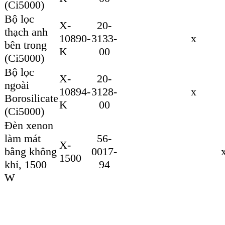
(Ci5000)
Bộ lọc
X-
20-
thạch anh
10890-
3133-
x
bên trong
K
00
(Ci5000)
Bộ lọc
X-
20-
ngoài
10894-
3128-
x
Borosilicate
K
00
(Ci5000)
Đèn xenon
làm mát
56-
X-
bằng không
0017-
1500
khí, 1500
94
W