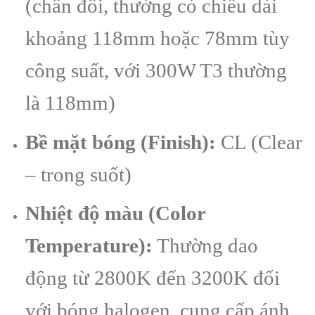
(chân đôi, thường có chiều dài
khoảng 118mm hoặc 78mm tùy
công suất, với 300W T3 thường
là 118mm)
Bề mặt bóng (Finish):
CL (Clear
– trong suốt)
Nhiệt độ màu (Color
Temperature):
Thường dao
động từ 2800K đến 3200K đối
với bóng halogen, cung cấp ánh