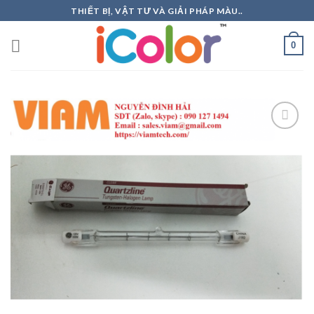
Skip
THIẾT BỊ, VẬT TƯ VÀ GIẢI PHÁP MÀU..
to
content
0
Add to
Wishlist