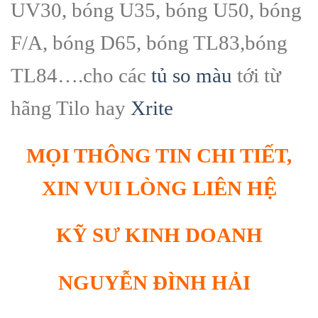
UV30, bóng U35, bóng U50, bóng
F/A, bóng D65, bóng TL83,bóng
TL84….cho các
tủ so màu
tới từ
hãng Tilo hay
Xrite
MỌI THÔNG TIN CHI TIẾT,
XIN VUI LÒNG LIÊN HỆ
KỸ SƯ KINH DOANH
NGUYỄN ĐÌNH HẢI