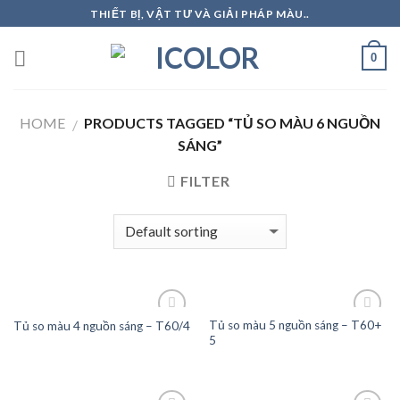
Skip
THIẾT BỊ, VẬT TƯ VÀ GIẢI PHÁP MÀU..
to
content
0
HOME
PRODUCTS TAGGED “TỦ SO MÀU 6 NGUỒN
/
SÁNG”
FILTER
Tủ so màu 5 nguồn sáng – T60+
Tủ so màu 4 nguồn sáng – T60/4
5
Add to
Add to
Wishlist
Wishlist