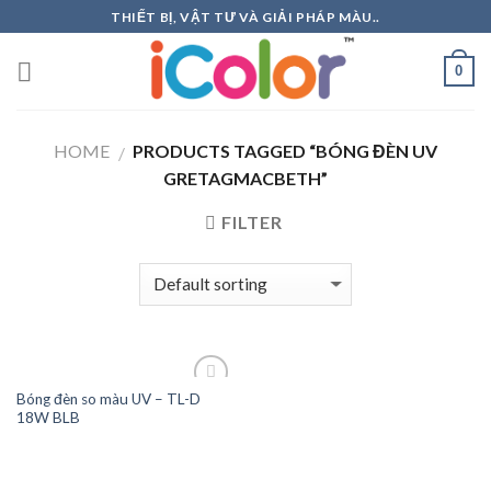
Skip
THIẾT BỊ, VẬT TƯ VÀ GIẢI PHÁP MÀU..
to
content
0
HOME
PRODUCTS TAGGED “BÓNG ĐÈN UV
/
GRETAGMACBETH”
FILTER
Bóng đèn so màu UV – TL-D
18W BLB
Add to
Wishlist