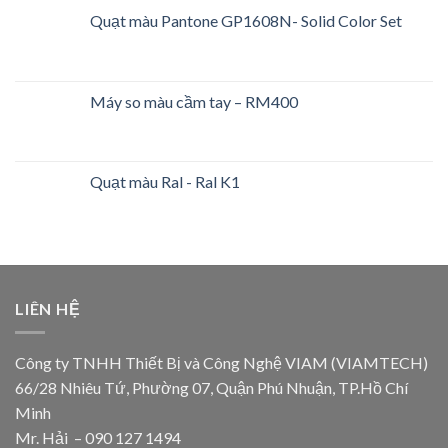
Quạt màu Pantone GP1608N- Solid Color Set
Máy so màu cầm tay – RM400
Quạt màu Ral - Ral K1
LIÊN HỆ
Công ty TNHH Thiết Bị và Công Nghệ VIAM (VIAMTECH)
66/28 Nhiêu Tứ, Phường 07, Quận Phú Nhuận, TP.Hồ Chí
Minh
Mr. Hải – 090 127 1494