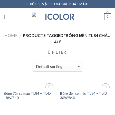
Skip
THIẾT BỊ, VẬT TƯ VÀ GIẢI PHÁP MÀU..
to
content
0
HOME
PRODUCTS TAGGED “BÓNG ĐÈN TL84 CHÂU
/
ÂU”
FILTER
Bóng đèn so màu TL84 – TL-D
Bóng đèn so màu TL84 – TL-D
18W/840
36W/840
Add to
Add to
Wishlist
Wishlist