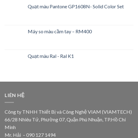
Quạt màu Pantone GP1608N- Solid Color Set
Máy so màu cầm tay – RM400
Quạt màu Ral - Ral K1
LIÊN HỆ
Công ty TNHH Thiết Bị và Công Nghệ VIAM (VIAMTECH)
66/28 Nhiêu Tứ, Phường 07, Quận Phú Nhuận, TP.Hồ Chí
Minh
Mr. Hải – 090 127 1494