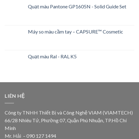
Quạt màu Pantone GP1605N - Solid Guide Set
Máy so màu cầm tay – CAPSURE™ Cosmetic
Quạt màu Ral - RAL K5
LIÊN HỆ
Công ty TNHH Thiết Bị và Công Nghệ VIAM (VIAMTECH)
66/28 Nhiêu Tứ, Phường 07, Quận Phú Nhuận, TP.Hồ Chí
Minh
Mr. Hải – 090 127 1494