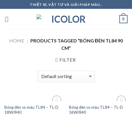
Skip
THIẾT BỊ, VẬT TƯ VÀ GIẢI PHÁP MÀU..
to
content
0
HOME
PRODUCTS TAGGED “BÓNG ĐÈN TL84 90
/
CM”
FILTER
Bóng đèn so màu TL84 – TL-D
Bóng đèn so màu TL84 – TL-D
18W/840
36W/840
Add to
Add to
Wishlist
Wishlist