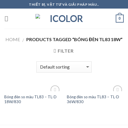
Skip
THIẾT BỊ, VẬT TƯ VÀ GIẢI PHÁP MÀU..
to
content
0
HOME
PRODUCTS TAGGED “BÓNG ĐÈN TL83 18W”
/
FILTER
Bóng đèn so màu TL83 – TL-D
Bóng đèn so màu TL83 – TL-D
18W/830
36W/830
Add to
Add to
Wishlist
Wishlist