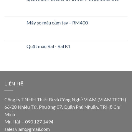
Máy so màu cầm tay – RM400
Quạt màu Ral - Ral K1
LIÊN HỆ
Công ty TNHH Thiết Bị và Công Nghệ VIAM (VIAMTECH)
66/28 Nhiêu Tứ, Phường 07, Quận Phú Nhuận, TP.Hồ Chí
Minh
Mr. Hải – 090 127 1494
sales.viam@gmail.com