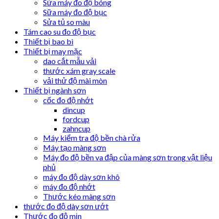
Sửa máy đo độ bóng
Sữa máy đo độ bục
Sửa tủ so màu
Tám cao su đo độ bục
Thiết bị bao bì
Thiết bị may mặc
dao cắt mẫu vải
thước xám gray scale
vải thử độ mài mòn
Thiết bị ngành sơn
cốc đo độ nhớt
dincup
fordcup
zahncup
Máy kiểm tra độ bền chà rửa
Máy tạo màng sơn
Máy đo độ bền va đập của màng sơn trong vật liệu
phủ
máy đo độ dày sơn khô
máy đo độ nhớt
Thước kéo màng sơn
thước đo độ dày sơn ướt
Thước đo độ mịn