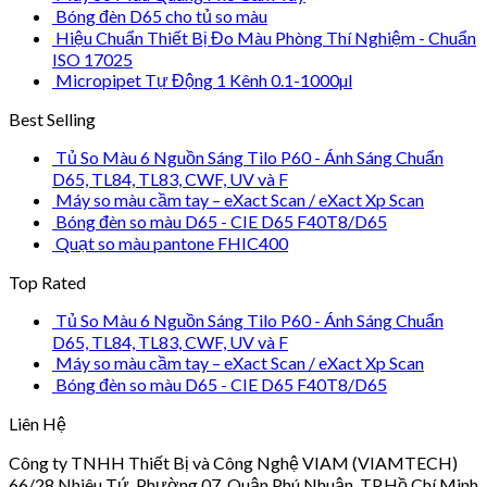
Bóng đèn D65 cho tủ so màu
Hiệu Chuẩn Thiết Bị Đo Màu Phòng Thí Nghiệm - Chuẩn
ISO 17025
Micropipet Tự Động 1 Kênh 0.1-1000µl
Best Selling
Tủ So Màu 6 Nguồn Sáng Tilo P60 - Ánh Sáng Chuẩn
D65, TL84, TL83, CWF, UV và F
Máy so màu cầm tay – eXact Scan / eXact Xp Scan
Bóng đèn so màu D65 - CIE D65 F40T8/D65
Quạt so màu pantone FHIC400
Top Rated
Tủ So Màu 6 Nguồn Sáng Tilo P60 - Ánh Sáng Chuẩn
D65, TL84, TL83, CWF, UV và F
Máy so màu cầm tay – eXact Scan / eXact Xp Scan
Bóng đèn so màu D65 - CIE D65 F40T8/D65
Liên Hệ
Công ty TNHH Thiết Bị và Công Nghệ VIAM (VIAMTECH)
66/28 Nhiêu Tứ, Phường 07, Quận Phú Nhuận, TP.Hồ Chí Minh