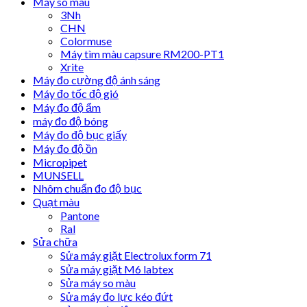
Máy so màu
3Nh
CHN
Colormuse
Máy tìm màu capsure RM200-PT1
Xrite
Máy đo cường độ ánh sáng
Máy đo tốc độ gió
Máy đo độ ẩm
máy đo độ bóng
Máy đo độ bục giấy
Máy đo độ ồn
Micropipet
MUNSELL
Nhôm chuẩn đo độ bục
Quạt màu
Pantone
Ral
Sửa chữa
Sửa máy giặt Electrolux form 71
Sửa máy giặt M6 labtex
Sửa máy so màu
Sửa máy đo lực kéo đứt