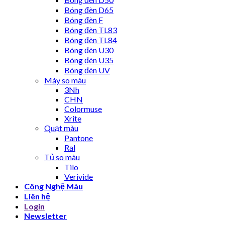
Bóng đèn D65
Bóng đèn F
Bóng đèn TL83
Bóng đèn TL84
Bóng đèn U30
Bóng đèn U35
Bóng đèn UV
Máy so màu
3Nh
CHN
Colormuse
Xrite
Quạt màu
Pantone
Ral
Tủ so màu
Tilo
Verivide
Công Nghệ Màu
Liên hệ
Login
Newsletter