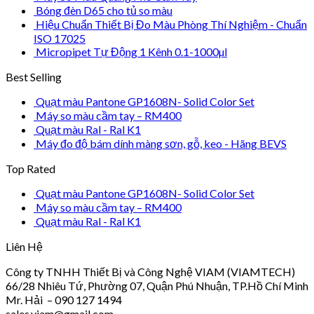
Bóng đèn D65 cho tủ so màu
Hiệu Chuẩn Thiết Bị Đo Màu Phòng Thí Nghiệm - Chuẩn
ISO 17025
Micropipet Tự Động 1 Kênh 0.1-1000µl
Best Selling
Quạt màu Pantone GP1608N- Solid Color Set
Máy so màu cầm tay – RM400
Quạt màu Ral - Ral K1
Máy đo độ bám dính màng sơn, gỗ, keo - Hãng BEVS
Top Rated
Quạt màu Pantone GP1608N- Solid Color Set
Máy so màu cầm tay – RM400
Quạt màu Ral - Ral K1
Liên Hệ
Công ty TNHH Thiết Bị và Công Nghệ VIAM (VIAMTECH)
66/28 Nhiêu Tứ, Phường 07, Quận Phú Nhuận, TP.Hồ Chí Minh
Mr. Hải – 090 127 1494
sales.viam@gmail.com