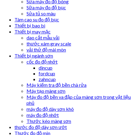
Sửa máy đo độ bóng
Sữa máy đo độ bục
Sửa tủ so màu
Tám cao su đo độ bục
Thiết bị bao bì
Thiết bị may mặc
dao cắt mẫu vải
thước xám gray scale
vải thử độ mài mòn
Thiết bị ngành sơn
cốc đo độ nhớt
dincup
fordcup
zahncup
Máy kiểm tra độ bền chà rửa
Máy tạo màng sơn
Máy đo độ bền va đập của màng sơn trong vật liệu
phủ
máy đo độ dày sơn khô
máy đo độ nhớt
Thước kéo màng sơn
thước đo độ dày sơn ướt
Thước đo độ mịn