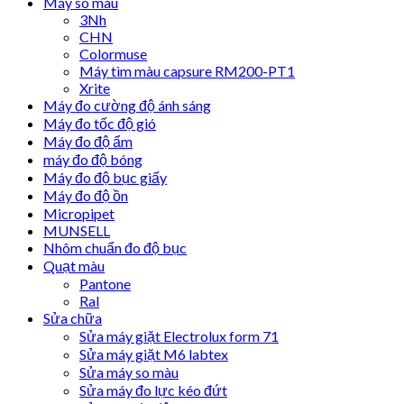
Máy so màu
3Nh
CHN
Colormuse
Máy tìm màu capsure RM200-PT1
Xrite
Máy đo cường độ ánh sáng
Máy đo tốc độ gió
Máy đo độ ẩm
máy đo độ bóng
Máy đo độ bục giấy
Máy đo độ ồn
Micropipet
MUNSELL
Nhôm chuẩn đo độ bục
Quạt màu
Pantone
Ral
Sửa chữa
Sửa máy giặt Electrolux form 71
Sửa máy giặt M6 labtex
Sửa máy so màu
Sửa máy đo lực kéo đứt