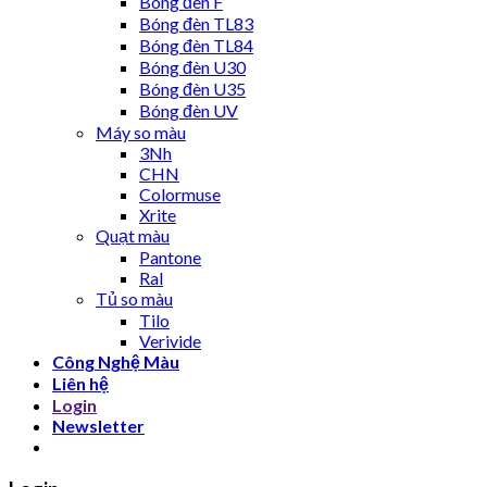
Bóng đèn F
Bóng đèn TL83
Bóng đèn TL84
Bóng đèn U30
Bóng đèn U35
Bóng đèn UV
Máy so màu
3Nh
CHN
Colormuse
Xrite
Quạt màu
Pantone
Ral
Tủ so màu
Tilo
Verivide
Công Nghệ Màu
Liên hệ
Login
Newsletter