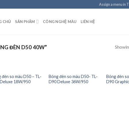
Assign a menu in 
G CHỦ
SẢN PHẨM
CÔNG NGHỆ MÀU
LIÊN HỆ
Showing
NG ĐÈN D50 40W”
 đèn so màu D50 – TL-
Bóng đèn so màu D50- TL-
Bóng đèn so
Deluxe 18W/950
D90 Deluxe 36W/950
D90 Graphi
Add to
Add to
Wishlist
Wishlist