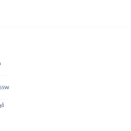
0
 55W
gỗ