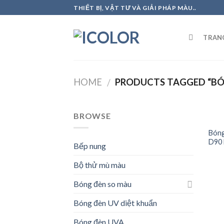
Skip
THIẾT BỊ, VẬT TƯ VÀ GIẢI PHÁP MÀU..
to
content
TRAN
HOME
PRODUCTS TAGGED “BÓ
/
BROWSE
Bóng
D90 
Bếp nung
Bộ thử mù màu
Bóng đèn so màu
Bóng đèn UV diệt khuẩn
Bóng đèn UVA