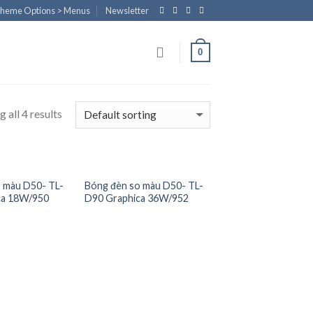
Theme Options > Menus
Newsletter
0
 all 4 results
 màu D50- TL-
Bóng đèn so màu D50- TL-
ca 18W/950
D90 Graphica 36W/952
Add to
Add to
Wishlist
Wishlist