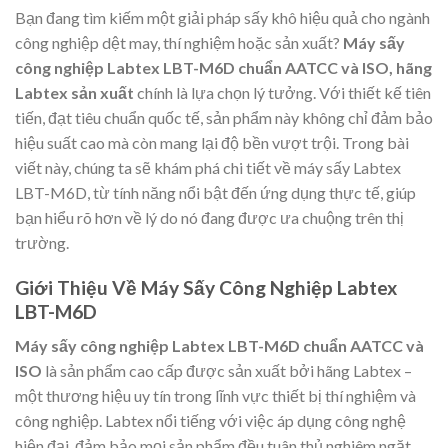
Bạn đang tìm kiếm một giải pháp sấy khô hiệu quả cho ngành
công nghiệp dệt may, thí nghiệm hoặc sản xuất?
Máy sấy
công nghiệp Labtex LBT-M6D chuẩn AATCC và ISO, hãng
Labtex sản xuất
chính là lựa chọn lý tưởng. Với thiết kế tiên
tiến, đạt tiêu chuẩn quốc tế, sản phẩm này không chỉ đảm bảo
hiệu suất cao mà còn mang lại độ bền vượt trội. Trong bài
viết này, chúng ta sẽ khám phá chi tiết về máy sấy Labtex
LBT-M6D, từ tính năng nổi bật đến ứng dụng thực tế, giúp
bạn hiểu rõ hơn về lý do nó đang được ưa chuộng trên thị
trường.
Giới Thiệu Về Máy Sấy Công Nghiệp Labtex
LBT-M6D
Máy sấy công nghiệp Labtex LBT-M6D chuẩn AATCC và
ISO
là sản phẩm cao cấp được sản xuất bởi hãng Labtex –
một thương hiệu uy tín trong lĩnh vực thiết bị thí nghiệm và
công nghiệp. Labtex nổi tiếng với việc áp dụng công nghệ
hiện đại, đảm bảo mọi sản phẩm đều tuân thủ nghiêm ngặt