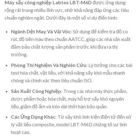
Máy sấy công nghiệp Labtex LBT-M6D
được ứng dụng
rộng rãi trong nhiều lĩnh vực, nhờ khả năng đáp ứng các tiêu
chuẩn nghiêm ngặt. Dưới đây là một số ví dụ điển hình:
Ngành Dệt May Và Vải Vóc
: Sử dụng để kiểm tra độ co
rút, độ bền màu theo chuẩn AATCC, giúp các nhà sản xuất
đảm bảo chất lượng sản phẩm trước khi đưa ra thị
trường.
Phòng Thí Nghiệm Và Nghiên Cứu
: Lý tưởng cho các bài
test hóa chất, vật liệu, với khả năng sấy khô mẫu nhanh
chóng và chính xác theo tiêu chuẩn ISO.
Sản Xuất Công Nghiệp
: Trong các nhà máy thực phẩm,
dược phẩm hoặc hóa chất, máy hỗ trợ sấy khô nguyên
liệu, giảm độ ẩm và kéo dài thời hạn bảo quản.
Các Ứng Dụng Khác
: Từ sấy khô linh kiện điện tử đến xử
lý vật liệu composite, model LBT-M6D chứng tỏ sự linh
hoạt cao.