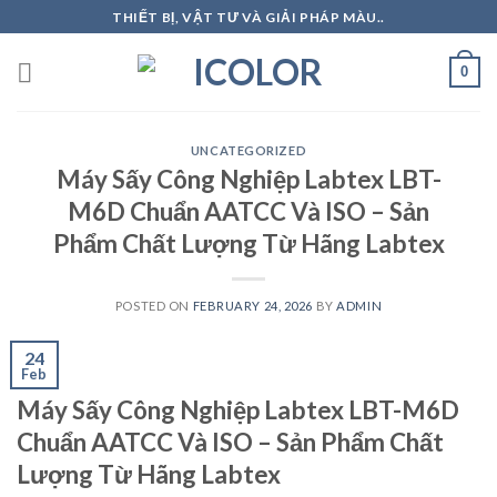
Skip
THIẾT BỊ, VẬT TƯ VÀ GIẢI PHÁP MÀU..
to
content
0
UNCATEGORIZED
Máy Sấy Công Nghiệp Labtex LBT-
M6D Chuẩn AATCC Và ISO – Sản
Phẩm Chất Lượng Từ Hãng Labtex
POSTED ON
FEBRUARY 24, 2026
BY
ADMIN
24
Feb
Máy Sấy Công Nghiệp Labtex LBT-M6D
Chuẩn AATCC Và ISO – Sản Phẩm Chất
Lượng Từ Hãng Labtex