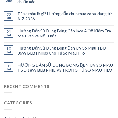
Aug
chuẩn xác
Tủ so màu là gì? Hướng dẫn chọn mua và sử dụng từ
27
Jul
A-Z 2026
Hướng Dẫn Sử Dụng Bóng Đèn Inca A Để Kiểm Tra
21
Jul
Màu Sơn và Nội Thất
Hướng Dẫn Sử Dụng Bóng Đèn UV So Màu TL-D
10
Jul
36W BLB Philips Cho Tủ So Màu Tilo
HƯỚNG DẪN SỬ DỤNG BÓNG ĐÈN UV SO MÀU
01
Jul
TL-D 18W BLB PHILIPS TRONG TỦ SO MÀU TILO
RECENT COMMENTS
CATEGORIES